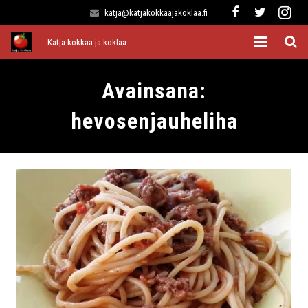
katja@katjakokkaajakoklaa.fi
Katja kokkaa ja koklaa
Etusivu
Avainsana:
Alkuruoat
hevosenjauheliha
Pääruoat
Lisukkeet
Jälkiruoat
Kaikki reseptit