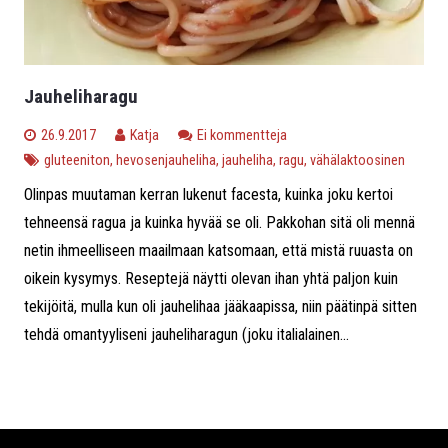
Jauheliharagu
26.9.2017
Katja
Ei kommentteja
gluteeniton
,
hevosenjauheliha
,
jauheliha
,
ragu
,
vähälaktoosinen
Olinpas muutaman kerran lukenut facesta, kuinka joku kertoi
tehneensä ragua ja kuinka hyvää se oli. Pakkohan sitä oli mennä
netin ihmeelliseen maailmaan katsomaan, että mistä ruuasta on
oikein kysymys. Reseptejä näytti olevan ihan yhtä paljon kuin
tekijöitä, mulla kun oli jauhelihaa jääkaapissa, niin päätinpä sitten
tehdä omantyyliseni jauheliharagun (joku italialainen...