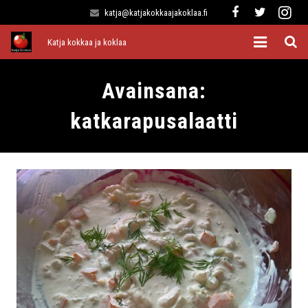
katja@katjakokkaajakoklaa.fi
Katja kokkaa ja koklaa
Etusivu
Avainsana:
Alkuruoat
katkarapusalaatti
Pääruoat
Lisukkeet
Jälkiruoat
Kaikki reseptit