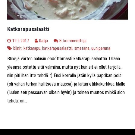
Katkarapusalaatti
19.9.2017
Katja
Ei kommentteja
blinit
,
katkarapu
,
katkarapusalaatti
,
smetana
,
uuniperuna
Blinejä varten halusin ehdottomasti katkarapusalaattia. Ollaan
yleensä ostettu sitä valmiina, mutta nyt kun sit ei ollut tarjolla,
niin piti ihan itte tehdä. :) Ensi kerralla jätän kyllä paprikan pois
(oli vähän turhan hallitseva maussa) ja laitan etikkakurkkua tilalle
(luulen sen passaavan oikein hyvin) ja toinen muutos minkä aion
tehdä, on...