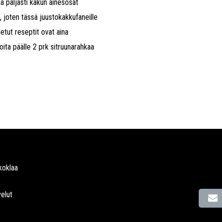
ja paljasti kakun ainesosat
n, joten tässä juustokakkufaneille
detut reseptit ovat aina
oita päälle 2 prk sitruunarahkaa
koklaa
elut