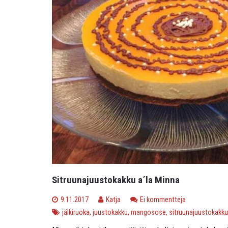
Sitruunajuustokakku a´la Minna
9.11.2017
Katja
Ei kommentteja
jälkiruoka
,
juustokakku
,
mangosose
,
sitruunajuustokakku