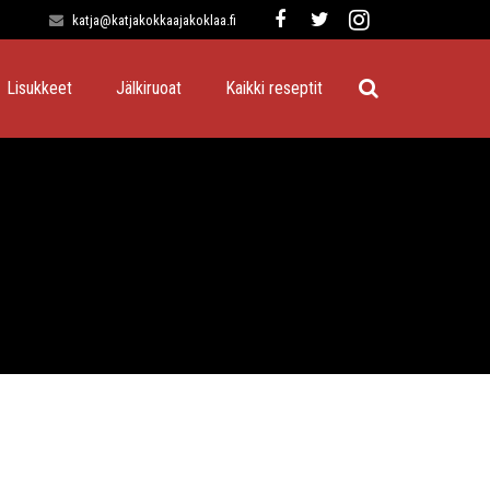
katja@katjakokkaajakoklaa.fi
Lisukkeet
Jälkiruoat
Kaikki reseptit