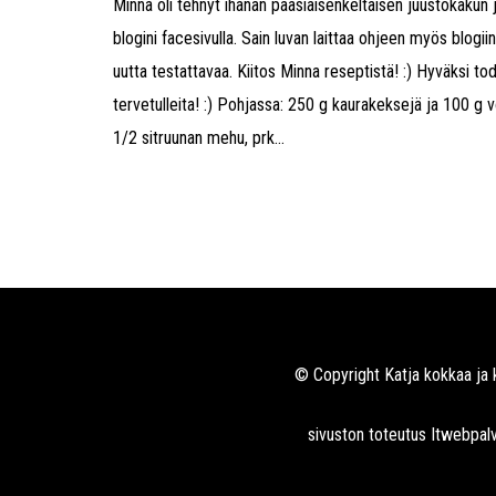
Minna oli tehnyt ihanan pääsiäisenkeltaisen juustokakun 
blogini facesivulla. Sain luvan laittaa ohjeen myös blogii
uutta testattavaa. Kiitos Minna reseptistä! :) Hyväksi to
tervetulleita! :) Pohjassa: 250 g kaurakeksejä ja 100 g v
1/2 sitruunan mehu, prk...
© Copyright Katja kokkaa ja 
sivuston toteutus
Itwebpalv