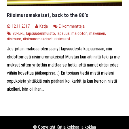
Riisimuromakeiset, back to the 80’s
12.11.2017
Katja
Ei kommentteja
80-luku
,
lapsuudenmuisto
,
lapsuus
,
maidoton
,
makeinen
,
riisimuro
,
riisimuromakeiset
,
riisimurot
Jos jotain makeaa olen jäänyt lapsuudesta kaipaamaan, niin
ehdottomasti riisimuromakeisia! Muistan kun äiti niitä teki ja me
muksut sitten yritettiin malttaa se hetki, että namut ehtisi edes
vähän kovettua jääkaapissa. :) En tosiaan tiedä mistä mieleni
sopukoista yhtäkkiä sain päähäni ko. karkit ja kun kerroin niistä
ukolleni, hän oli ihan...
© Copyright Katja kokkaa ja koklaa