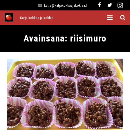
katja@katjakokkaajakoklaa.fi
Katja kokkaa ja koklaa
Etusivu
Avainsana:
riisimuro
Alkuruoat
Pääruoat
Lisukkeet
Jälkiruoat
Kaikki reseptit