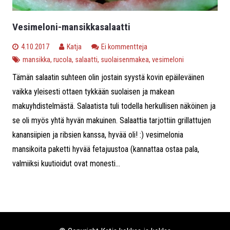
Vesimeloni-mansikkasalaatti
4.10.2017
Katja
Ei kommentteja
mansikka
,
rucola
,
salaatti
,
suolaisenmakea
,
vesimeloni
Tämän salaatin suhteen olin jostain syystä kovin epäileväinen
vaikka yleisesti ottaen tykkään suolaisen ja makean
makuyhdistelmästä. Salaatista tuli todella herkullisen näköinen ja
se oli myös yhtä hyvän makuinen. Salaattia tarjottiin grillattujen
kanansiipien ja ribsien kanssa, hyvää oli! :) vesimelonia
mansikoita paketti hyvää fetajuustoa (kannattaa ostaa pala,
valmiiksi kuutioidut ovat monesti...