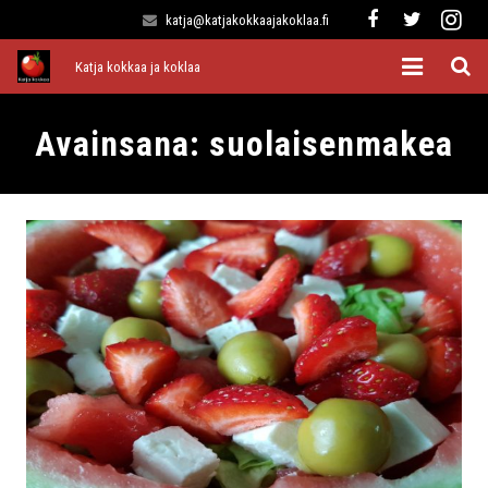
katja@katjakokkaajakoklaa.fi
Katja kokkaa ja koklaa
Etusivu
Avainsana:
suolaisenmakea
Alkuruoat
Pääruoat
Lisukkeet
Jälkiruoat
Kaikki reseptit