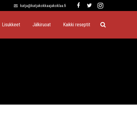
katja@katjakokkaajakoklaa.fi
Lisukkeet
Jälkiruoat
Kaikki reseptit