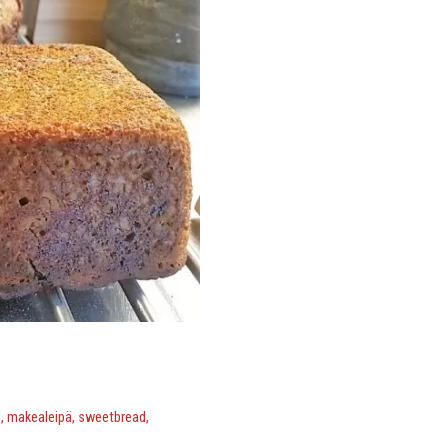
n
,
makealeipä
,
sweetbread
,