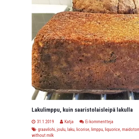
Lakulimppu, kuin saaristolaisleipä lakulla
31.1.2019
Katja
Ei kommentteja
graavilohi
,
joulu
,
laku
,
licorise
,
limppu
,
liquorice
,
maidoto
without milk