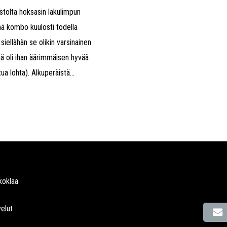
ustolta hoksasin lakulimpun
ämä kombo kuulosti todella
siellähän se olikin varsinainen
mä oli ihan äärimmäisen hyvää
ua lohta). Alkuperäistä...
koklaa
elut