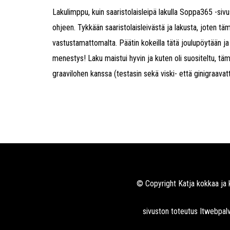
Lakulimppu, kuin saaristolaisleipä lakulla Soppa365 -siv
ohjeen. Tykkään saaristolaisleivästä ja lakusta, joten t
vastustamattomalta. Päätin kokeilla tätä joulupöytään ja 
menestys! Laku maistui hyvin ja kuten oli suositeltu, tä
graavilohen kanssa (testasin sekä viski- että ginigraavatt
© Copyright Katja kokkaa ja 
sivuston toteutus
Itwebpalv