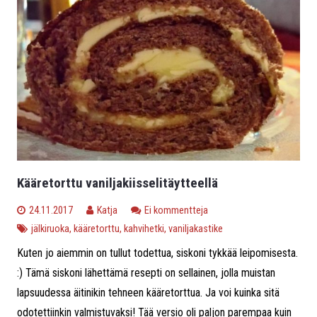
Kääretorttu vaniljakiisselitäytteellä
24.11.2017
Katja
Ei kommentteja
jälkiruoka
,
kääretorttu
,
kahvihetki
,
vaniljakastike
Kuten jo aiemmin on tullut todettua, siskoni tykkää leipomisesta.
:) Tämä siskoni lähettämä resepti on sellainen, jolla muistan
lapsuudessa äitinikin tehneen kääretorttua. Ja voi kuinka sitä
odotettiinkin valmistuvaksi! Tää versio oli paljon parempaa kuin