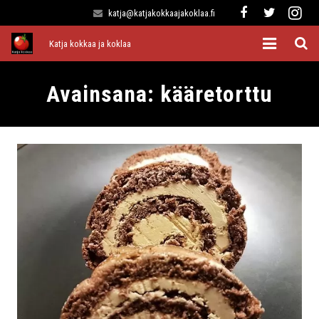
katja@katjakokkaajakoklaa.fi
Katja kokkaa ja koklaa
Etusivu
Avainsana:
kääretorttu
Alkuruoat
Pääruoat
Lisukkeet
Jälkiruoat
Kaikki reseptit