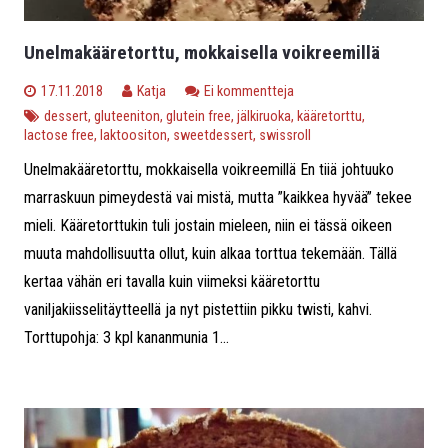
Unelmakääretorttu, mokkaisella voikreemillä
17.11.2018
Katja
Ei kommentteja
dessert
,
gluteeniton
,
glutein free
,
jälkiruoka
,
kääretorttu
,
lactose free
,
laktoositon
,
sweetdessert
,
swissroll
Unelmakääretorttu, mokkaisella voikreemillä En tiiä johtuuko
marraskuun pimeydestä vai mistä, mutta ”kaikkea hyvää” tekee
mieli. Kääretorttukin tuli jostain mieleen, niin ei tässä oikeen
muuta mahdollisuutta ollut, kuin alkaa torttua tekemään. Tällä
kertaa vähän eri tavalla kuin viimeksi kääretorttu
vaniljakiisselitäytteellä ja nyt pistettiin pikku twisti, kahvi.
Torttupohja: 3 kpl kananmunia 1...