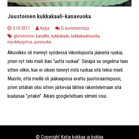
Juustoinen kukkakaali-kanavuoka
3.10.2017
Katja
Ei kommentteja
gluteeniton
,
kanafile
,
kukkakaali
,
kukkakaalivuoka
,
myskikurpitsa
,
uuniruoka
Alkuviikko oli mennyt syödessä viikonlopusta jääneitä ruokia,
joten nyt teki mieli ihan ”uutta ruokaa”. Siinäpä se ongelma taas
sitten olikin, kun ei oikein tiennyt mitä ruokaa sitä tekisi mieli.
Muistin, että meillä oli jääkaapissa avattu juustoraastepussi,
joten siitähän olisi sitten järkevää lähteä rakentelemaan sitä
kuuluisaa ”jotakin”. Aikani googleteltuani silmiini osui...
© Copyright Katja kokkaa ja koklaa