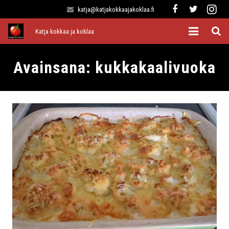
katja@katjakokkaajakoklaa.fi
Katja kokkaa ja koklaa
Etusivu
Avainsana:
kukkakaalivuoka
Alkuruoat
Pääruoat
Lisukkeet
Jälkiruoat
Kaikki reseptit