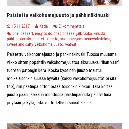
Paistettu valkohomejuusto ja pähkinäkinuski
15.11.2017
Katja
Ei kommentteja
brie
,
dessert
,
easy to do
,
fried cheese
,
jälkiruoka
,
kinuski
,
pähkinäkinuski
,
paistettujuusto
,
suolaisenjamakeanyhdistelmä
,
sweet and salty
,
valkohomejuusto
,
walnut
Paistettu valkohomejuusto ja pähkinäkinuski Tuossa muutama
viikko sitten popsittiin valkohomejuustoa alkuruuaksi ”ihan vaan”
tuoreen patongin kera. Koska kyseinen juusto maistui
meikäläisenkin suussa hyvältä (kaikki valkohomejuustot ei sitä
tee), niin päätinpä sitten ostaa toisenkin kiekon. Tällä kertaa
juusto pääsi jälkkärin muodossa paistinpannulla paistettuna
pöytään ja kyllä, tätä voi todellakin suositella ihan...