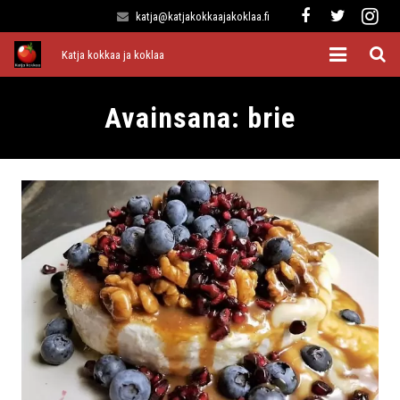
katja@katjakokkaajakoklaa.fi
Katja kokkaa ja koklaa
Etusivu
Avainsana:
brie
Alkuruoat
Pääruoat
Lisukkeet
Jälkiruoat
Kaikki reseptit