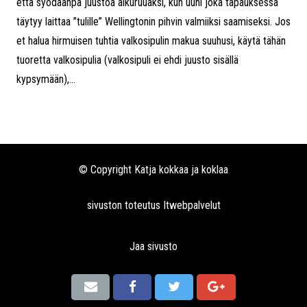
että syödäänpä juustoa alkuruuaksi, kun uuni joka tapauksessa
täytyy laittaa ”tulille” Wellingtonin pihvin valmiiksi saamiseksi. Jos
et halua hirmuisen tuhtia valkosipulin makua suuhusi, käytä tähän
tuoretta valkosipulia (valkosipuli ei ehdi juusto sisällä
kypsymään),...
© Copyright Katja kokkaa ja koklaa
sivuston toteutus
Itwebpalvelut
Jaa sivusto