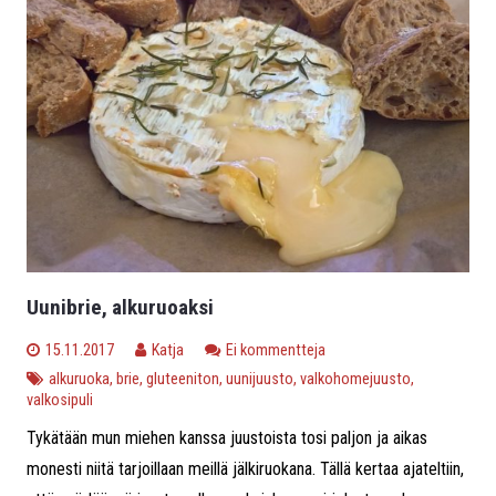
Uunibrie, alkuruoaksi
15.11.2017
Katja
Ei kommentteja
alkuruoka
,
brie
,
gluteeniton
,
uunijuusto
,
valkohomejuusto
,
valkosipuli
Tykätään mun miehen kanssa juustoista tosi paljon ja aikas
monesti niitä tarjoillaan meillä jälkiruokana. Tällä kertaa ajateltiin,