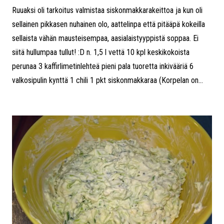
Ruuaksi oli tarkoitus valmistaa siskonmakkarakeittoa ja kun oli
sellainen pikkasen nuhainen olo, aattelinpa että pitääpä kokeilla
sellaista vähän mausteisempaa, aasialaistyyppistä soppaa. Ei
siitä hullumpaa tullut! :D n. 1,5 l vettä 10 kpl keskikokoista
perunaa 3 kaffirlimetinlehteä pieni pala tuoretta inkivääriä 6
valkosipulin kynttä 1 chili 1 pkt siskonmakkaraa (Korpelan on...