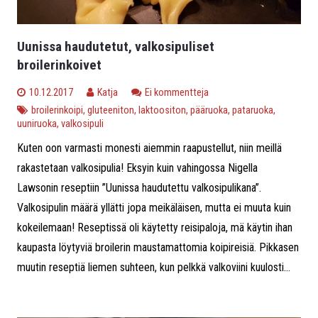
Uunissa haudutetut, valkosipuliset
broilerinkoivet
10.12.2017
Katja
Ei kommentteja
broilerinkoipi
,
gluteeniton
,
laktoositon
,
pääruoka
,
pataruoka
,
uuniruoka
,
valkosipuli
Kuten oon varmasti monesti aiemmin raapustellut, niin meillä
rakastetaan valkosipulia! Eksyin kuin vahingossa Nigella
Lawsonin reseptiin ”Uunissa haudutettu valkosipulikana”.
Valkosipulin määrä yllätti jopa meikäläisen, mutta ei muuta kuin
kokeilemaan! Reseptissä oli käytetty reisipaloja, mä käytin ihan
kaupasta löytyviä broilerin maustamattomia koipireisiä. Pikkasen
muutin reseptiä liemen suhteen, kun pelkkä valkoviini kuulosti...