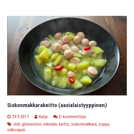
Siskonmakkarakeitto (aasialaistyyppinen)
29.9.2017
Katja
Ei kommentteja
chili
,
gluteeniton
,
inkivääri
,
keitto
,
siskonmakkara
,
soppa
,
valkosipuli