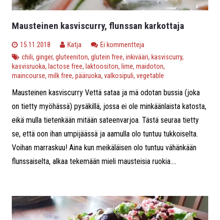
Mausteinen kasviscurry, flunssan karkottaja
15.11.2018
Katja
Ei kommentteja
chili
,
ginger
,
gluteeniton
,
glutein free
,
inkivääri
,
kasviscurry
,
kasvisruoka
,
lactose free
,
laktoositon
,
lime
,
maidoton
,
maincourse
,
milk free
,
pääruoka
,
valkosipuli
,
vegetable
Mausteinen kasviscurry Vettä sataa ja mä odotan bussia (joka
on tietty myöhässä) pysäkillä, jossa ei ole minkäänlaista katosta,
eikä mulla tietenkään mitään sateenvarjoa. Tästä seuraa tietty
se, että oon ihan umpijäässä ja aamulla olo tuntuu tukkoiselta.
Voihan marraskuu! Aina kun meikäläisen olo tuntuu vähänkään
flunssaiselta, alkaa tekemään mieli mausteisia ruokia....