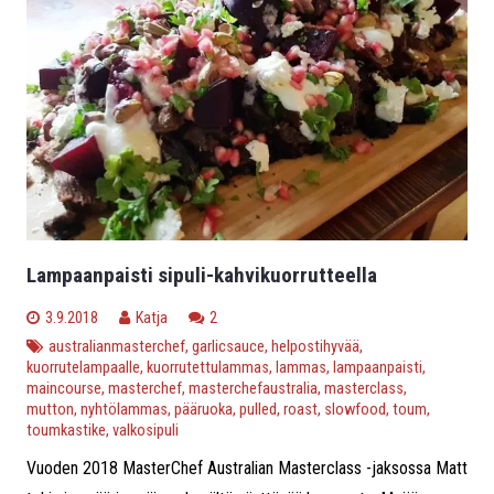
Lampaanpaisti sipuli-kahvikuorrutteella
kommenttia
3.9.2018
Katja
2
australianmasterchef
,
garlicsauce
,
helpostihyvää
,
kuorrutelampaalle
,
kuorrutettulammas
,
lammas
,
lampaanpaisti
,
maincourse
,
masterchef
,
masterchefaustralia
,
masterclass
,
mutton
,
nyhtölammas
,
pääruoka
,
pulled
,
roast
,
slowfood
,
toum
,
toumkastike
,
valkosipuli
Vuoden 2018 MasterChef Australian Masterclass -jaksossa Matt