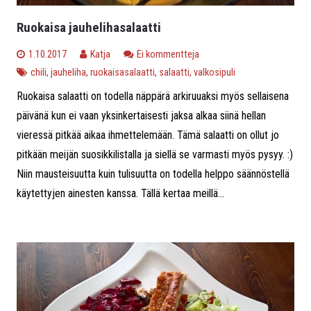
Ruokaisa jauhelihasalaatti
1.10.2017
Katja
Ei kommentteja
chili
,
jauheliha
,
ruokaisasalaatti
,
salaatti
,
valkosipuli
Ruokaisa salaatti on todella näppärä arkiruuaksi myös sellaisena
päivänä kun ei vaan yksinkertaisesti jaksa alkaa siinä hellan
vieressä pitkää aikaa ihmettelemään. Tämä salaatti on ollut jo
pitkään meijän suosikkilistalla ja siellä se varmasti myös pysyy. :)
Niin mausteisuutta kuin tulisuutta on todella helppo säännöstellä
käytettyjen ainesten kanssa. Tällä kertaa meillä...