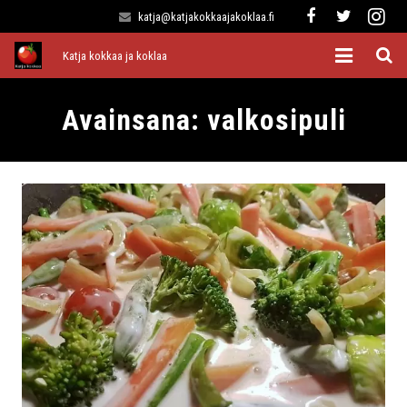
katja@katjakokkaajakoklaa.fi
Katja kokkaa ja koklaa
Etusivu
Avainsana:
valkosipuli
Alkuruoat
Pääruoat
Lisukkeet
Jälkiruoat
Kaikki reseptit