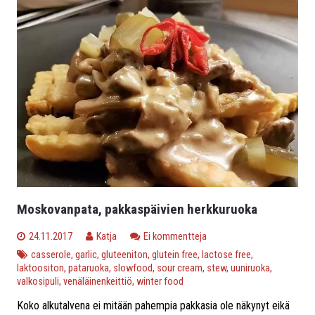
Moskovanpata, pakkaspäivien herkkuruoka
24.11.2017
Katja
Ei kommentteja
casserole
,
garlic
,
gluteeniton
,
glutein free
,
lactose free
,
laktoositon
,
pataruoka
,
slowfood
,
sour cream
,
stew
,
uuniruoka
,
valkosipuli
,
venäläinenkeittiö
,
winter food
Koko alkutalvena ei mitään pahempia pakkasia ole näkynyt eikä