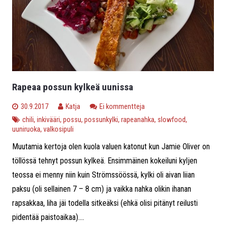
Rapeaa possun kylkeä uunissa
30.9.2017
Katja
Ei kommentteja
chili
,
inkivääri
,
possu
,
possunkylki
,
rapeanahka
,
slowfood
,
uuniruoka
,
valkosipuli
Muutamia kertoja olen kuola valuen katonut kun Jamie Oliver on
töllössä tehnyt possun kylkeä. Ensimmäinen kokeiluni kyljen
teossa ei menny niin kuin Strömssöössä, kylki oli aivan liian
paksu (oli sellainen 7 – 8 cm) ja vaikka nahka olikin ihanan
rapsakkaa, liha jäi todella sitkeäksi (ehkä olisi pitänyt reilusti
pidentää paistoaikaa)....