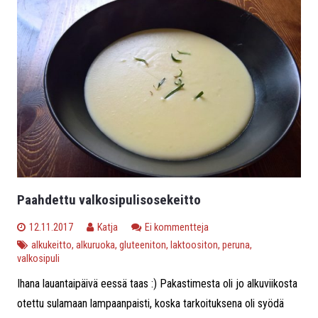
Paahdettu valkosipulisosekeitto
12.11.2017
Katja
Ei kommentteja
alkukeitto
,
alkuruoka
,
gluteeniton
,
laktoositon
,
peruna
,
valkosipuli
Ihana lauantaipäivä eessä taas :) Pakastimesta oli jo alkuviikosta
otettu sulamaan lampaanpaisti, koska tarkoituksena oli syödä