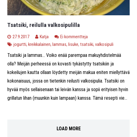
Tsatsiki, reilulla valkosipulilla
27.9.2017
Katja
Ei kommentteja
jogurtti
,
kreikkalainen
,
lammas
,
lisuke
,
tsatsiki
,
valkosipuli
Tsatsiki ja lammas… Voiko enää parempaa makuyhdistelmää
olla? Meijän perheessä on kovasti tykästytty tsatsikiin ja
kokeilujen kautta ollaan löydetty meijän makua eniten miellyttävä
kokonaisuus, jossa on tietenkin reilusti valkosipulia. Tsatsiki on
hyvää myös sellaisenaan tai leivän kanssa ja sopii erityisen hyvin
grillatun lihan (muunkin kuin lampaan) kanssa. Tämä resepti vie...
LOAD MORE