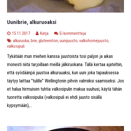
Uunibrie, alkuruoaksi
15.11.2017
Katja
Ei kommentteja
alkuruoka
,
brie
,
gluteeniton
,
uunijuusto
,
valkohomejuusto
,
valkosipuli
Tykätään mun miehen kanssa juustoista tosi paljon ja aikas
monesti niitä tarjoillaan meillä jälkiruokana. Tällä kertaa ajateltiin,
että syödäänpä juustoa alkuruuaksi, kun uuni joka tapauksessa
täytyy laittaa ”tulille” Wellingtonin pihvin valmiiksi saamiseksi. Jos
et halua hirmuisen tuhtia valkosipulin makua suuhusi, käytä tähän
tuoretta valkosipulia (valkosipuli ei ehdi juusto sisällä
kypsymään),...