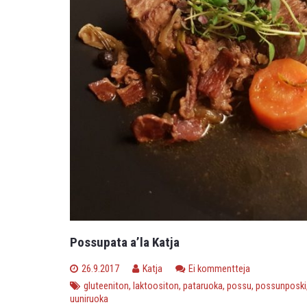
Possupata a’la Katja
26.9.2017
Katja
Ei kommentteja
gluteeniton
,
laktoositon
,
pataruoka
,
possu
,
possunposki
uuniruoka