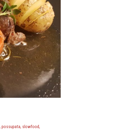
,
possupata
,
slowfood
,