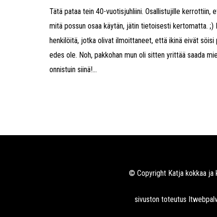
Tätä pataa tein 40-vuotisjuhliini. Osallistujille kerrottiin
mitä possun osaa käytän, jätin tietoisesti kertomatta. ;)
henkilöitä, jotka olivat ilmoittaneet, että ikinä eivät söis
edes ole. Noh, pakkohan mun oli sitten yrittää saada mie
onnistuin siinä!...
© Copyright Katja kokkaa ja 
sivuston toteutus
Itwebpalv