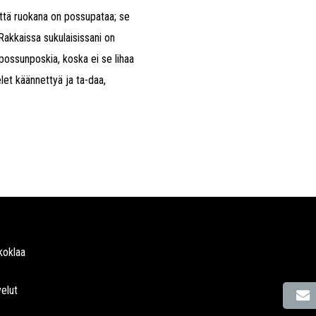
, että ruokana on possupataa; se
 Rakkaissa sukulaisissani on
i possunposkia, koska ei se lihaa
let käännettyä ja ta-daa,
koklaa
elut