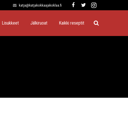
katja@katjakokkaajakoklaa.fi
Lisukkeet
Jälkiruoat
Kaikki reseptit