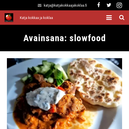
katja@katjakokkaajakoklaa.fi
Katja kokkaa ja koklaa
Etusivu
Avainsana:
slowfood
Alkuruoat
Pääruoat
Lisukkeet
Jälkiruoat
Kaikki reseptit