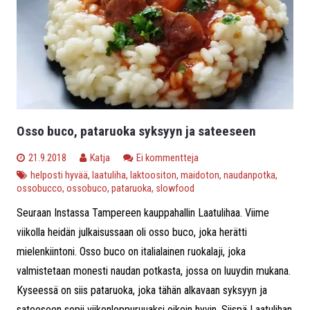
Osso buco, pataruoka syksyyn ja sateeseen
21.9.2018
Katja
Ei kommentteja
helposti hyvää
,
laatuliha
,
laktoositon
,
maidoton
,
naudanpotka
,
ossobucco
,
ossobuco
,
pataruoka
,
slowfood
Seuraan Instassa Tampereen kauppahallin Laatulihaa. Viime
viikolla heidän julkaisussaan oli osso buco, joka herätti
mielenkiintoni. Osso buco on italialainen ruokalaji, joka
valmistetaan monesti naudan potkasta, jossa on luuydin mukana.
Kyseessä on siis pataruoka, joka tähän alkavaan syksyyn ja
sateeseen sopii viikonloppuruuaksi oikein hyvin. Siispä Laatulihan