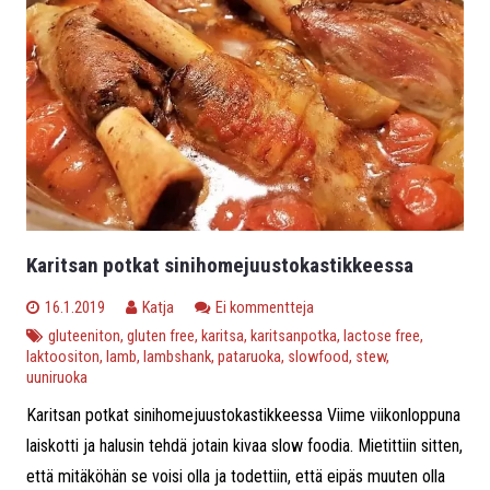
Karitsan potkat sinihomejuustokastikkeessa
16.1.2019
Katja
Ei kommentteja
gluteeniton
,
gluten free
,
karitsa
,
karitsanpotka
,
lactose free
,
laktoositon
,
lamb
,
lambshank
,
pataruoka
,
slowfood
,
stew
,
uuniruoka
Karitsan potkat sinihomejuustokastikkeessa Viime viikonloppuna
laiskotti ja halusin tehdä jotain kivaa slow foodia. Mietittiin sitten,
että mitäköhän se voisi olla ja todettiin, että eipäs muuten olla