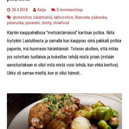
28.4.2018
Katja
Ei kommentteja
gluteeniton
,
häränhäntä
,
laktoositon
,
liharuoka
,
pääruoka
,
pataruoka
,
punaviini
,
sherry
,
slowfood
Käytiin kauppahallissa ”metsästämässä” karitsan potkia. Niitä
löytyikin Laatulihasta ja samalla kun kauppias siinä pakkaili potkia
paperiin, mä huomasin häränhännät. Totesin ukolleni, että mitäs
jos ostettais tuollaisia ja kokeiltas tehdä niistä jotain (mitään
aavistustakaan ei ollut mitä niistä voisi tehdä, kun ehkä keittoa).
Ukko oli samaa mieltä, kun ei ollut hännät...