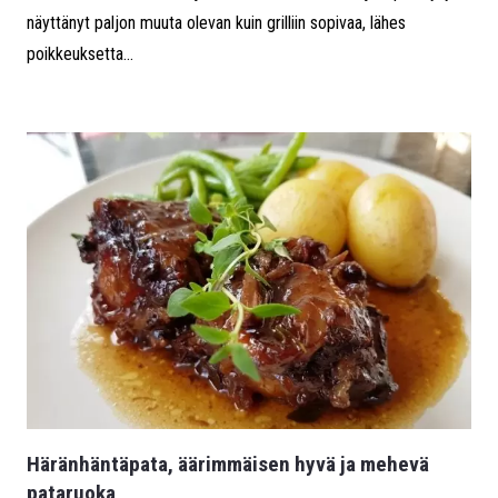
näyttänyt paljon muuta olevan kuin grilliin sopivaa, lähes
poikkeuksetta...
Häränhäntäpata, äärimmäisen hyvä ja mehevä
pataruoka