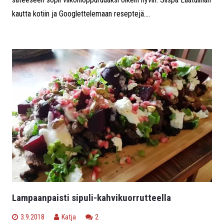
kautta kotiin ja Googlettelemaan reseptejä....
Lampaanpaisti sipuli-kahvikuorrutteella
kommenttia
3.9.2018
Katja
2