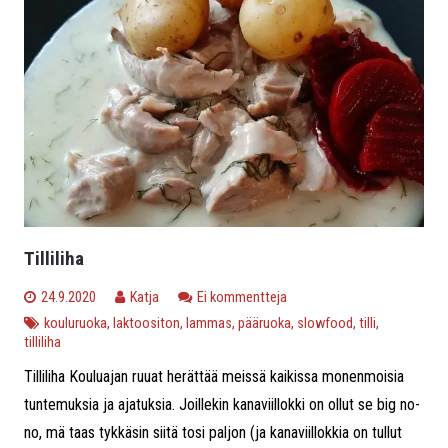
Tilliliha
24.9.2020
Katja
Ei kommentteja
kouluruoka
,
laktoositon
,
lammas
,
pääruoka
,
slowfood
,
tilli
,
tilliliha
Tilliliha Kouluajan ruuat herättää meissä kaikissa monenmoisia
tuntemuksia ja ajatuksia. Joillekin kanaviillokki on ollut se big no-
no, mä taas tykkäsin siitä tosi paljon (ja kanaviillokkia on tullut