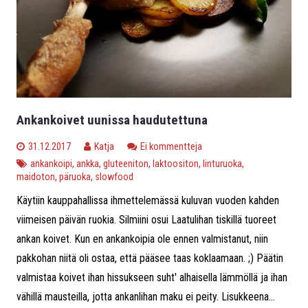
Ankankoivet uunissa haudutettuna
31.12.2017
Katja
Ei kommentteja
ankankoipi
,
ankka
,
gluteeniton
,
laktoositon
,
linturuoka
,
maidoton
,
päruoka
,
slowfood
Käytiin kauppahallissa ihmettelemässä kuluvan vuoden kahden
viimeisen päivän ruokia. Silmiini osui Laatulihan tiskillä tuoreet
ankan koivet. Kun en ankankoipia ole ennen valmistanut, niin
pakkohan niitä oli ostaa, että pääsee taas koklaamaan. ;) Päätin
valmistaa koivet ihan hissukseen suht' alhaisella lämmöllä ja ihan
vähillä mausteilla, jotta ankanlihan maku ei peity. Lisukkeena...