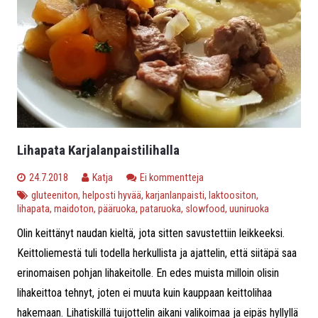
Lihapata Karjalanpaistilihalla
24.7.2018
Katja
Ei kommentteja
gluteeniton
,
helposti hyvää
,
karjanlanpaisti
,
laktoositon
,
lihapata
,
maidoton
,
pääruoka
,
pataruoka
,
slowfood
,
uuniruoka
Olin keittänyt naudan kieltä, jota sitten savustettiin leikkeeksi.
Keittoliemestä tuli todella herkullista ja ajattelin, että siitäpä saa
erinomaisen pohjan lihakeitolle. En edes muista milloin olisin
lihakeittoa tehnyt, joten ei muuta kuin kauppaan keittolihaa
hakemaan. Lihatiskillä tuijottelin aikani valikoimaa ja eipäs hyllyllä