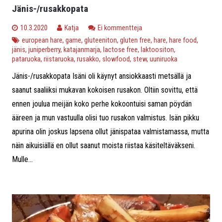
Jänis-/rusakkopata
10.3.2020
Katja
Ei kommentteja
european hare
,
game
,
gluteeniton
,
gluten free
,
hare
,
hare food
,
jänis
,
juniperberry
,
katajanmarja
,
lactose free
,
laktoositon
,
pataruoka
,
riistaruoka
,
rusakko
,
slowfood
,
stew
,
uuniruoka
Jänis-/rusakkopata Isäni oli käynyt ansiokkaasti metsällä ja
saanut saaliiksi mukavan kokoisen rusakon. Oltiin sovittu, että
ennen joulua meijän koko perhe kokoontuisi saman pöydän
ääreen ja mun vastuulla olisi tuo rusakon valmistus. Isän pikku
apurina olin joskus lapsena ollut jänispataa valmistamassa, mutta
näin aikuisiällä en ollut saanut moista riistaa käsiteltäväkseni.
Mulle...