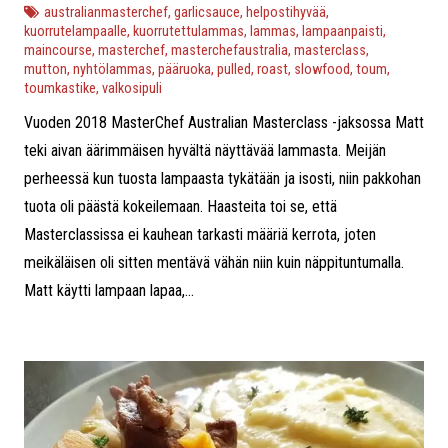
australianmasterchef
,
garlicsauce
,
helpostihyvää
,
kuorrutelampaalle
,
kuorrutettulammas
,
lammas
,
lampaanpaisti
,
maincourse
,
masterchef
,
masterchefaustralia
,
masterclass
,
mutton
,
nyhtölammas
,
pääruoka
,
pulled
,
roast
,
slowfood
,
toum
,
toumkastike
,
valkosipuli
Vuoden 2018 MasterChef Australian Masterclass -jaksossa Matt
teki aivan äärimmäisen hyvältä näyttävää lammasta. Meijän
perheessä kun tuosta lampaasta tykätään ja isosti, niin pakkohan
tuota oli päästä kokeilemaan. Haasteita toi se, että
Masterclassissa ei kauhean tarkasti määriä kerrota, joten
meikäläisen oli sitten mentävä vähän niin kuin näppituntumalla.
Matt käytti lampaan lapaa,...