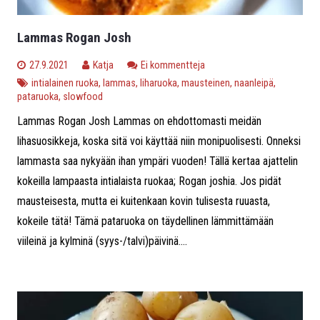
Lammas Rogan Josh
27.9.2021
Katja
Ei kommentteja
intialainen ruoka
,
lammas
,
liharuoka
,
mausteinen
,
naanleipä
,
pataruoka
,
slowfood
Lammas Rogan Josh Lammas on ehdottomasti meidän
lihasuosikkeja, koska sitä voi käyttää niin monipuolisesti. Onneksi
lammasta saa nykyään ihan ympäri vuoden! Tällä kertaa ajattelin
kokeilla lampaasta intialaista ruokaa; Rogan joshia. Jos pidät
mausteisesta, mutta ei kuitenkaan kovin tulisesta ruuasta,
kokeile tätä! Tämä pataruoka on täydellinen lämmittämään
viileinä ja kylminä (syys-/talvi)päivinä....