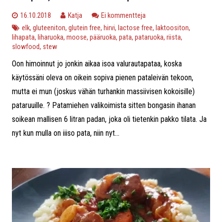
16.10.2018
Katja
Ei kommentteja
elk
,
gluteeniton
,
glutein free
,
hirvi
,
lactose free
,
laktoositon
,
lihapata
,
liharuoka
,
moose
,
pääruoka
,
pata
,
pataruoka
,
riista
,
slowfood
,
stew
Oon himoinnut jo jonkin aikaa isoa valurautapataa, koska
käytössäni oleva on oikein sopiva pienen pataleivän tekoon,
mutta ei mun (joskus vähän turhankin massiivisen kokoisille)
pataruuille. ? Patamiehen valikoimista sitten bongasin ihanan
soikean mallisen 6 litran padan, joka oli tietenkin pakko tilata. Ja
nyt kun mulla on iiiso pata, niin nyt...