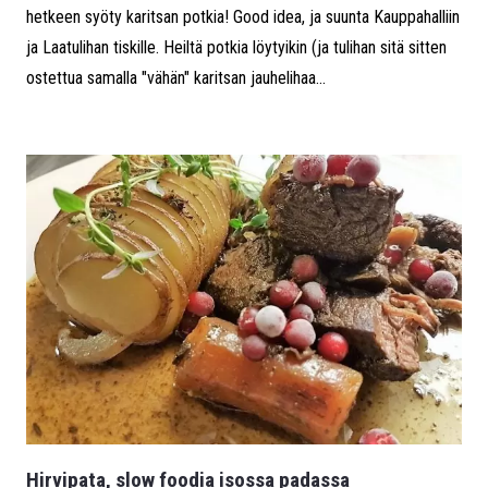
hetkeen syöty karitsan potkia! Good idea, ja suunta Kauppahalliin
ja Laatulihan tiskille. Heiltä potkia löytyikin (ja tulihan sitä sitten
ostettua samalla "vähän" karitsan jauhelihaa...
Hirvipata, slow foodia isossa padassa