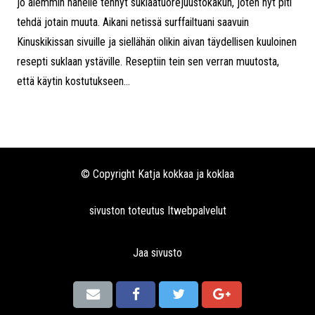
jo aiemmin hänelle tehnyt suklaatuorejuustokakun, joten nyt piti
tehdä jotain muuta. Aikani netissä surffailtuani saavuin
Kinuskikissan sivuille ja siellähän olikin aivan täydellisen kuuloinen
resepti suklaan ystäville. Reseptiin tein sen verran muutosta,
että käytin kostutukseen...
© Copyright Katja kokkaa ja koklaa
sivuston toteutus
Itwebpalvelut
Jaa sivusto