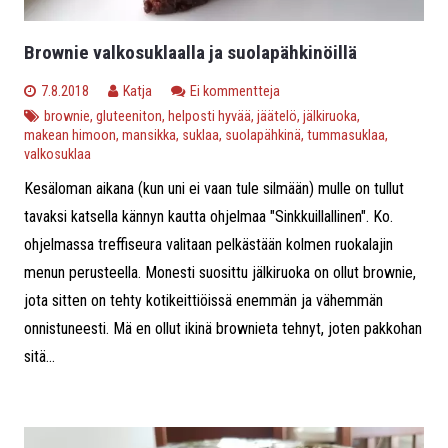
Brownie valkosuklaalla ja suolapähkinöillä
7.8.2018
Katja
Ei kommentteja
brownie
,
gluteeniton
,
helposti hyvää
,
jäätelö
,
jälkiruoka
,
makean himoon
,
mansikka
,
suklaa
,
suolapähkinä
,
tummasuklaa
,
valkosuklaa
Kesäloman aikana (kun uni ei vaan tule silmään) mulle on tullut
tavaksi katsella kännyn kautta ohjelmaa "Sinkkuillallinen". Ko.
ohjelmassa treffiseura valitaan pelkästään kolmen ruokalajin
menun perusteella. Monesti suosittu jälkiruoka on ollut brownie,
jota sitten on tehty kotikeittiöissä enemmän ja vähemmän
onnistuneesti. Mä en ollut ikinä brownieta tehnyt, joten pakkohan
sitä...