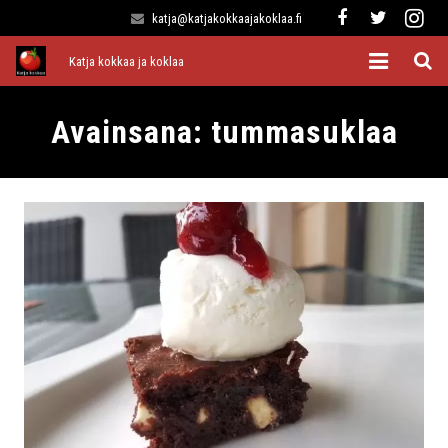
katja@katjakokkaajakoklaa.fi
Katja kokkaa ja koklaa
Etusivu
Avainsana:
tummasuklaa
Alkuruoat
Pääruoat
Lisukkeet
Jälkiruoat
Kaikki reseptit