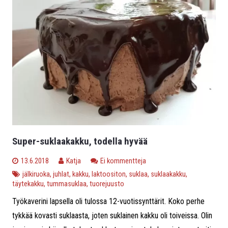
Super-suklaakakku, todella hyvää
13.6.2018
Katja
Ei kommentteja
jälkiruoka
,
juhlat
,
kakku
,
laktoositon
,
suklaa
,
suklaakakku
,
täytekakku
,
tummasuklaa
,
tuorejuusto
Työkaverini lapsella oli tulossa 12-vuotissynttärit. Koko perhe
tykkää kovasti suklaasta, joten suklainen kakku oli toiveissa. Olin