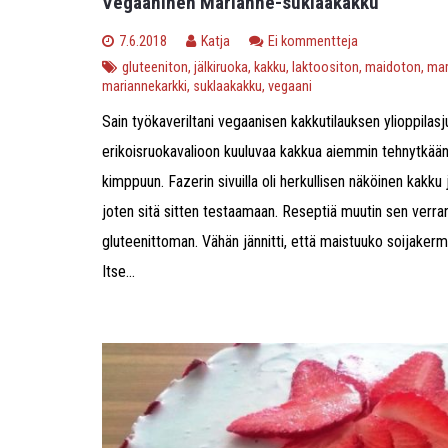
Vegaaninen Marianne-suklaakakku
7.6.2018
Katja
Ei kommentteja
gluteeniton
,
jälkiruoka
,
kakku
,
laktoositon
,
maidoton
,
mar
mariannekarkki
,
suklaakakku
,
vegaani
Sain työkaveriltani vegaanisen kakkutilauksen ylioppilasjuh
erikoisruokavalioon kuuluvaa kakkua aiemmin tehnytkä
kimppuun. Fazerin sivuilla oli herkullisen näköinen kakku j
joten sitä sitten testaamaan. Reseptiä muutin sen verra
gluteenittoman. Vähän jännitti, että maistuuko soijakerma
Itse...