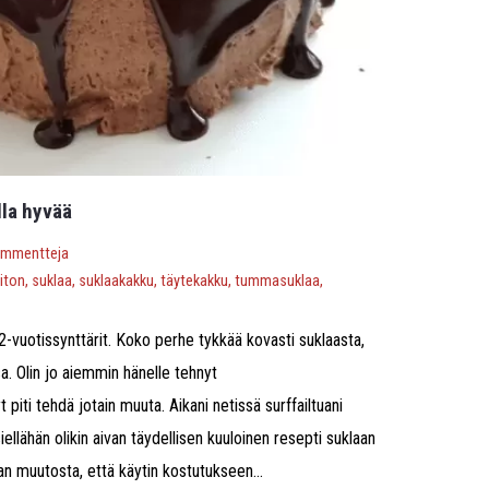
la hyvää
ommentteja
iton
,
suklaa
,
suklaakakku
,
täytekakku
,
tummasuklaa
,
12-vuotissynttärit. Koko perhe tykkää kovasti suklaasta,
sa. Olin jo aiemmin hänelle tehnyt
 piti tehdä jotain muuta. Aikani netissä surffailtuani
siellähän olikin aivan täydellisen kuuloinen resepti suklaan
ran muutosta, että käytin kostutukseen...