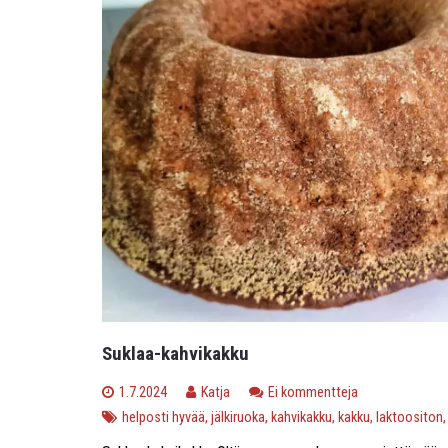
Suklaa-kahvikakku
1.7.2024
Katja
Ei kommentteja
helposti hyvää
,
jälkiruoka
,
kahvikakku
,
kakku
,
laktoositon