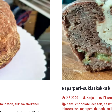
Raparperi-suklaakakku ki
2.6.2020
Katja
Ei ko
,
munaton
,
suklaakahvikakku
cake
,
chocolate
,
dessert
,
easy 
laktoositon
,
raparperi
,
rhubarb
,
suk