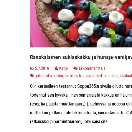
Ranskalainen suklaakakku ja hunaja-vanilja
5.7.2018
Katja
Ei kommentteja
jälkiruoka
,
kakku
,
laktoositon
,
piparminttu
,
suklaa
,
suklaa
Olin kertaalleen testannut Soppa365:n sivulla ollutta ran
todennut sen hyväksi. Ihan samanlaista kakkua en halunn
reseptiä päästä muuttamaan ;) ). Lehdissä ja netissä oli
mutta kun pätkis ei ole laktoositonta, niin mitäs sitten? A
ratkaisuksi piparminttuaromi, jolla saisi sitä...