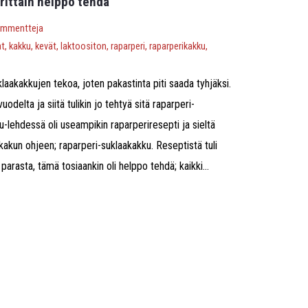
rittäin helppo tehdä
ommentteja
at
,
kakku
,
kevät
,
laktoositon
,
raparperi
,
raparperikakku
,
laakakkujen tekoa, joten pakastinta piti saada tyhjäksi.
uodelta ja siitä tulikin jo tehtyä sitä raparperi-
aku-lehdessä oli useampikin raparperiresepti ja sieltä
kakun ohjeen; raparperi-suklaakakku. Reseptistä tuli
parasta, tämä tosiaankin oli helppo tehdä; kaikki...