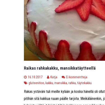
Raikas rahkakakku, mansikkatäytteellä
16.10.2017
Katja
Ei kommentteja
gluteeniton
,
kakku
,
mansikka
,
rahka
,
täytekakku
Rakas ystäväni tuli meille kylään ja koska hänellä oli ollut
pitihän sitä kakkua ruuan päälle tarjota. Meikäläinenkin,