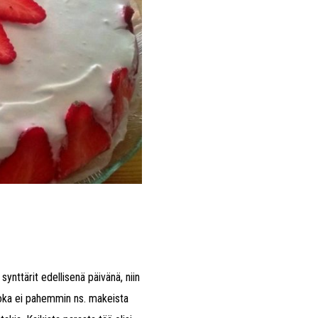
 synttärit edellisenä päivänä, niin
 joka ei pahemmin ns. makeista