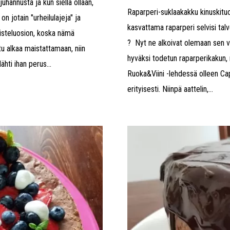
hannusta ja kun siellä ollaan,
Raparperi-suklaakakku kinuskituo
n jotain "urheilulajeja" ja
kasvattama raparperi selvisi talv
aisteluosion, koska nämä
? Nyt ne alkoivat olemaan sen ve
tu alkaa maistattamaan, niin
hyväksi todetun raparperikakun, 
hti ihan perus...
Ruoka&Viini -lehdessä olleen Cap
erityisesti. Niinpä aattelin,...