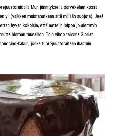
rejuustoraidalla Mun jännityksellä parvekelaatikossa
en yli (vaikken muistanutkaan sitä millään suojata). Jee!
rran hyvän kokoisia, että aattelin leipoa jo aiemmin
mutta hieman tuunaillen. Tein viime talvena Glorian
puccino-kakun, jonka tuorejuustoraitaan ihastuin