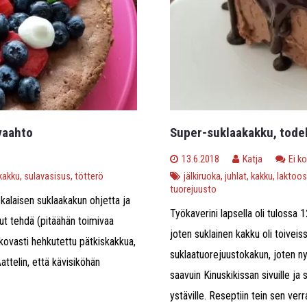
vaahto
Super-suklaakakku, todel
13.6.2018
Katja
Ei k
kakku
,
sulavasisus
,
tötterö
jälkiruoka
,
juhlat
,
kakku
,
laktoos
tuorejuusto
skalaisen suklaakakun ohjetta ja
Työkaverini lapsella oli tulossa 
ut tehdä (pitäähän toimivaa
joten suklainen kakku oli toiveis
 kovasti hehkutettu pätkiskakkua,
suklaatuorejuustokakun, joten nyt
attelin, että kävisiköhän
saavuin Kinuskikissan sivuille ja 
ystäville. Reseptiin tein sen ver