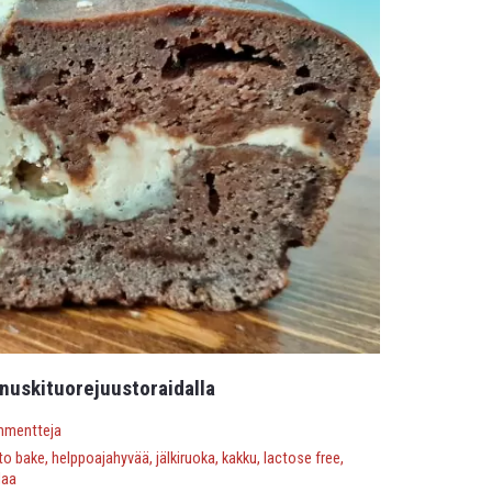
nuskituorejuustoraidalla
mmentteja
to bake
,
helppoajahyvää
,
jälkiruoka
,
kakku
,
lactose free
,
laa