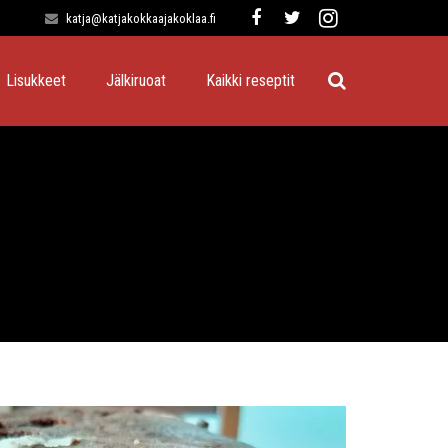
katja@katjakokkaajakoklaa.fi
Lisukkeet
Jälkiruoat
Kaikki reseptit