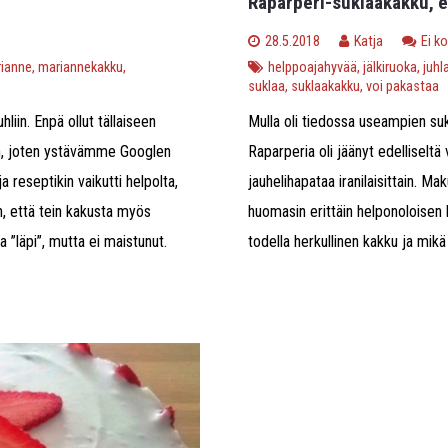
Raparperi-suklaakakku, e
28.5.2018
Katja
Ei k
ianne
,
mariannekakku
,
helppoajahyvää
,
jälkiruoka
,
juhl
suklaa
,
suklaakakku
,
voi pakastaa
liin. Enpä ollut tällaiseen
Mulla oli tiedossa useampien suk
än, joten ystävämme Googlen
Raparperia oli jäänyt edelliseltä v
a reseptikin vaikutti helpolta,
jauhelihapataa iranilaisittain. M
n, että tein kakusta myös
huomasin erittäin helponoloisen 
 ”läpi”, mutta ei maistunut.
todella herkullinen kakku ja mikä 