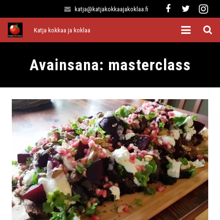
katja@katjakokkaajakoklaa.fi
Katja kokkaa ja koklaa
Etusivu
Avainsana:
masterclass
Alkuruoat
Pääruoat
Lisukkeet
Jälkiruoat
Kaikki reseptit