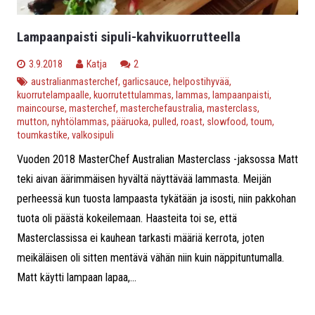
Lampaanpaisti sipuli-kahvikuorrutteella
kommenttia
3.9.2018
Katja
2
australianmasterchef
,
garlicsauce
,
helpostihyvää
,
kuorrutelampaalle
,
kuorrutettulammas
,
lammas
,
lampaanpaisti
,
maincourse
,
masterchef
,
masterchefaustralia
,
masterclass
,
mutton
,
nyhtölammas
,
pääruoka
,
pulled
,
roast
,
slowfood
,
toum
,
toumkastike
,
valkosipuli
Vuoden 2018 MasterChef Australian Masterclass -jaksossa Matt
teki aivan äärimmäisen hyvältä näyttävää lammasta. Meijän
perheessä kun tuosta lampaasta tykätään ja isosti, niin pakkohan
tuota oli päästä kokeilemaan. Haasteita toi se, että
Masterclassissa ei kauhean tarkasti määriä kerrota, joten
meikäläisen oli sitten mentävä vähän niin kuin näppituntumalla.
Matt käytti lampaan lapaa,...