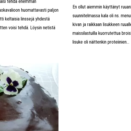
itäisi tehdä enemmän
En ollut aiemmin käyttänyt ruuan
 ruokavalioon huomattavasti paljon
suunnitelmassa kala oli ns. menuu
ti keltaisia linssejä yhdestä
kivan ja raikkaan lisukkeen ruual
tten voisi tehdä. Löysin netistä
maissilastuilla kuorrutettua broi
lisuke oli näittenkin proteiinien...