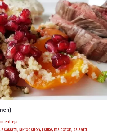
inen)
mmentteja
ussalaatti
,
laktoositon
,
lisuke
,
maidoton
,
salaatti
,