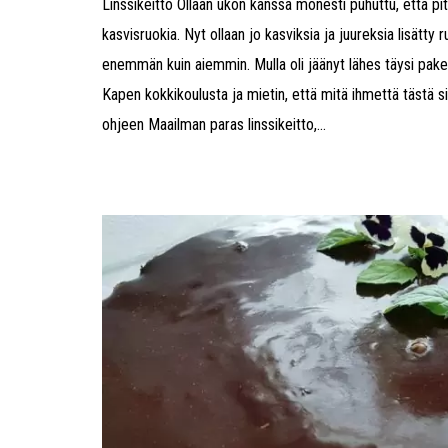
Linssikeitto Ollaan ukon kanssa monesti puhuttu, että p
kasvisruokia. Nyt ollaan jo kasviksia ja juureksia lisätty
enemmän kuin aiemmin. Mulla oli jäänyt lähes täysi paket
Kapen kokkikoulusta ja mietin, että mitä ihmettä tästä si
ohjeen Maailman paras linssikeitto,...