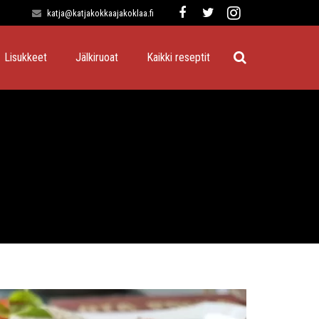
katja@katjakokkaajakoklaa.fi
Lisukkeet
Jälkiruoat
Kaikki reseptit