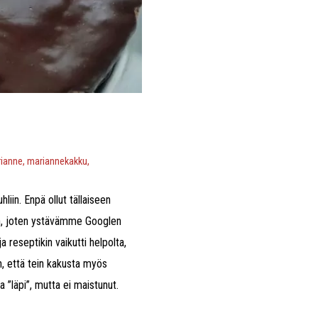
ianne
,
mariannekakku
,
liin. Enpä ollut tällaiseen
än, joten ystävämme Googlen
a reseptikin vaikutti helpolta,
n, että tein kakusta myös
 ”läpi”, mutta ei maistunut.