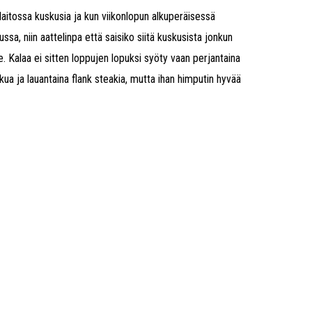
laitossa kuskusia ja kun viikonlopun alkuperäisessä
ssa, niin aattelinpa että saisiko siitä kuskusista jonkun
le. Kalaa ei sitten loppujen lopuksi syöty vaan perjantaina
skua ja lauantaina flank steakia, mutta ihan himputin hyvää