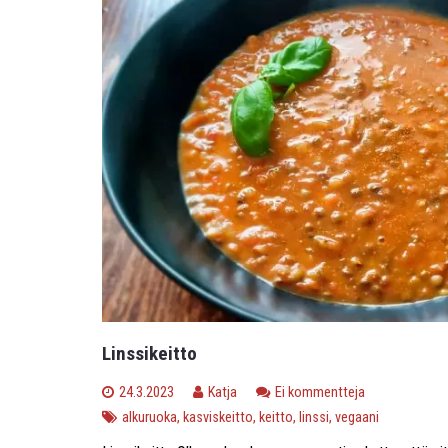
Linssikeitto
24.3.2023
Katja
Ei kommentteja
alkuruoka
,
kasviskeitto
,
keitto
,
linssi
,
vegaani