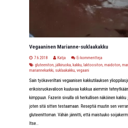
Vegaaninen Marianne-suklaakakku
7.6.2018
Katja
Ei kommentteja
gluteeniton
,
jälkiruoka
,
kakku
,
laktoositon
,
maidoton
,
mar
mariannekarkki
,
suklaakakku
,
vegaani
Sain työkaveriltani vegaanisen kakkutilauksen ylioppilasjuh
erikoisruokavalioon kuuluvaa kakkua aiemmin tehnytkä
kimppuun. Fazerin sivuilla oli herkullisen näköinen kakku j
joten sitä sitten testaamaan. Reseptiä muutin sen verra
gluteenittoman. Vähän jännitti, että maistuuko soijakerma
Itse...