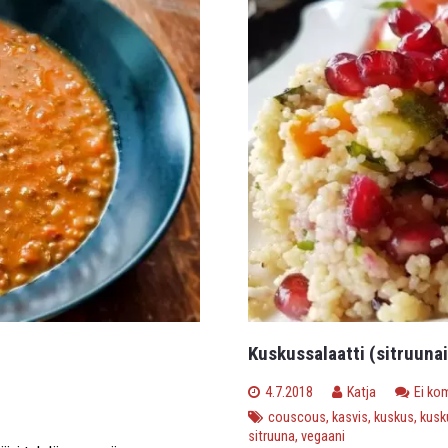
Kuskussalaatti (sitruuna
4.7.2018
Katja
Ei ko
couscous
,
kasvis
,
kuskus
,
kusk
sitruuna
,
vegaani