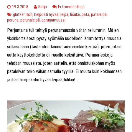
19.3.2018
Katja
Ei kommentteja
gluteeniton
,
helposti hyvää
,
leipä
,
lisuke
,
pata
,
pataleipä
,
peruna
,
perunaleipä
,
perunamuussi
Perjantaina tuli tehtyä perunamuussia vähän reilummin. Mä en
yksinkertaisesti pysty syömään uudelleen lämmitettyä muussia
sellaisenaan (tästä olen tainnut aiemminkin kertoa), joten jotain
uutta käyttökohdetta oli ruualle keksittävä. Perunarieskoja
tehdään muussista, joten aattelin, että onnistuiskohan myös
pataleivän teko vähän samalla tyylillä. Ei muuta kuin koklaamaan
ja ihan himpskatin hyvää leipää tulikin!...