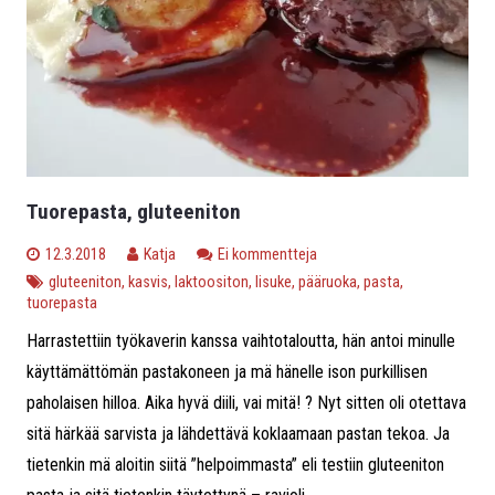
Tuorepasta, gluteeniton
12.3.2018
Katja
Ei kommentteja
gluteeniton
,
kasvis
,
laktoositon
,
lisuke
,
pääruoka
,
pasta
,
tuorepasta
Harrastettiin työkaverin kanssa vaihtotaloutta, hän antoi minulle
käyttämättömän pastakoneen ja mä hänelle ison purkillisen
paholaisen hilloa. Aika hyvä diili, vai mitä! ? Nyt sitten oli otettava
sitä härkää sarvista ja lähdettävä koklaamaan pastan tekoa. Ja
tietenkin mä aloitin siitä ”helpoimmasta” eli testiin gluteeniton