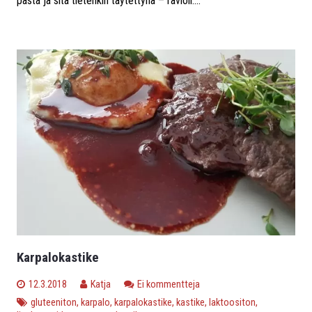
pasta ja sitä tietenkin täytettynä – ravioli....
Karpalokastike
12.3.2018
Katja
Ei kommentteja
gluteeniton
,
karpalo
,
karpalokastike
,
kastike
,
laktoositon
,