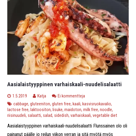
Aasialaistyyppinen varhaiskaali-nuudelisalaatti
1.5.2019
Katja
Ei kommentteja
cabbage
,
gluteeniton
,
gluten free
,
kaali
,
kasvisruokavalio
,
lactose free
,
laktoositon
,
lisuke
,
maidoton
,
milk free
,
noodle
,
riisinuudeli
,
salaatti
,
salad
,
sidedish
,
varhaiskaali
,
vegetable diet
Aasialaistyyppinen varhaiskaali-nuudelisalaatti Flunssainen olo oli
painanut päälle jo reilun viikon verran ja sitä myötä myös