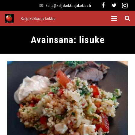
katja@katjakokkaajakoklaa.fi
Katja kokkaa ja koklaa
Etusivu
Avainsana:
lisuke
Alkuruoat
Pääruoat
Lisukkeet
Jälkiruoat
Kaikki reseptit