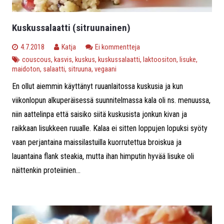
Kuskussalaatti (sitruunainen)
4.7.2018
Katja
Ei kommentteja
couscous
,
kasvis
,
kuskus
,
kuskussalaatti
,
laktoositon
,
lisuke
,
maidoton
,
salaatti
,
sitruuna
,
vegaani
En ollut aiemmin käyttänyt ruuanlaitossa kuskusia ja kun
viikonlopun alkuperäisessä suunnitelmassa kala oli ns. menuussa,
niin aattelinpa että saisiko siitä kuskusista jonkun kivan ja
raikkaan lisukkeen ruualle. Kalaa ei sitten loppujen lopuksi syöty
vaan perjantaina maissilastuilla kuorrutettua broiskua ja
lauantaina flank steakia, mutta ihan himputin hyvää lisuke oli
näittenkin proteiinien...