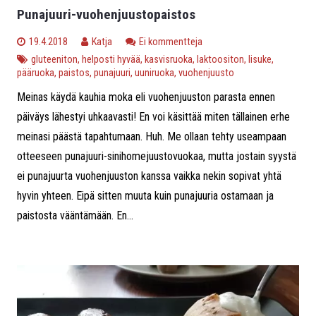
Punajuuri-vuohenjuustopaistos
19.4.2018
Katja
Ei kommentteja
gluteeniton
,
helposti hyvää
,
kasvisruoka
,
laktoositon
,
lisuke
,
pääruoka
,
paistos
,
punajuuri
,
uuniruoka
,
vuohenjuusto
Meinas käydä kauhia moka eli vuohenjuuston parasta ennen
päiväys lähestyi uhkaavasti! En voi käsittää miten tällainen erhe
meinasi päästä tapahtumaan. Huh. Me ollaan tehty useampaan
otteeseen punajuuri-sinihomejuustovuokaa, mutta jostain syystä
ei punajuurta vuohenjuuston kanssa vaikka nekin sopivat yhtä
hyvin yhteen. Eipä sitten muuta kuin punajuuria ostamaan ja
paistosta vääntämään. En...