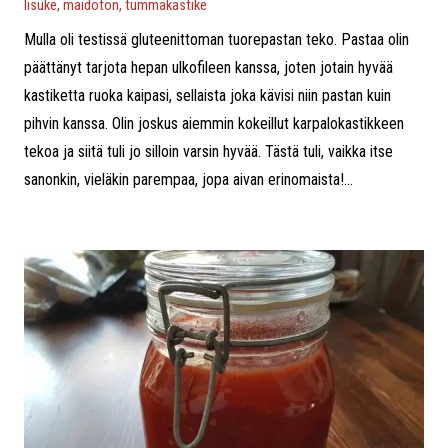
lisuke
,
maidoton
,
tummakastike
Mulla oli testissä gluteenittoman tuorepastan teko. Pastaa olin
päättänyt tarjota hepan ulkofileen kanssa, joten jotain hyvää
kastiketta ruoka kaipasi, sellaista joka kävisi niin pastan kuin
pihvin kanssa. Olin joskus aiemmin kokeillut karpalokastikkeen
tekoa ja siitä tuli jo silloin varsin hyvää. Tästä tuli, vaikka itse
sanonkin, vieläkin parempaa, jopa aivan erinomaista!...