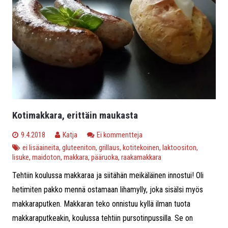
Kotimakkara, erittäin maukasta
9.4.2018
Katja
Ei kommentteja
ei lisäaineita
,
gluteeniton
,
grillaus
,
kotitekoinen
,
laktoositon
,
lisuke
,
maidoton
,
makkara
,
pääruoka
,
raakamakkara
Tehtiin koulussa makkaraa ja siitähän meikäläinen innostui! Oli
hetimiten pakko mennä ostamaan lihamylly, joka sisälsi myös
makkaraputken. Makkaran teko onnistuu kyllä ilman tuota
makkaraputkeakin, koulussa tehtiin pursotinpussilla. Se on