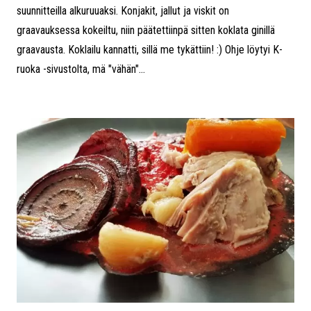
suunnitteilla alkuruuaksi. Konjakit, jallut ja viskit on
graavauksessa kokeiltu, niin päätettiinpä sitten koklata ginillä
graavausta. Koklailu kannatti, sillä me tykättiin! :) Ohje löytyi K-
ruoka -sivustolta, mä "vähän"...