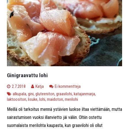
Ginigraavattu lohi
2.7.2018
Katja
Ei kommentteja
alkupala
,
gini
,
gluteeniton
,
graavilohi
,
katajanmarja
,
laktoositon
,
lisuke
,
lohi
,
maidoton
,
merilohi
Meillä oli tarkoitus mennä ystävien luokse iltaa viettämään, mutta
sairastumisen vuoksi illanvietto jäi väliin. Oltiin ostettu
suomalaista merilohta kaupasta, kun graavilohi oli ollut