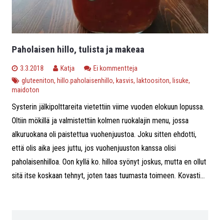
Paholaisen hillo, tulista ja makeaa
3.3.2018
Katja
Ei kommentteja
gluteeniton
,
hillo.paholaisenhillo
,
kasvis
,
laktoositon
,
lisuke
,
maidoton
Systerin jälkipolttareita vietettiin viime vuoden elokuun lopussa.
Oltiin mökillä ja valmistettiin kolmen ruokalajin menu, jossa
alkuruokana oli paistettua vuohenjuustoa. Joku sitten ehdotti,
että olis aika jees juttu, jos vuohenjuuston kanssa olisi
paholaisenhilloa. Oon kyllä ko. hilloa syönyt joskus, mutta en ollut
sitä itse koskaan tehnyt, joten taas tuumasta toimeen. Kovasti...