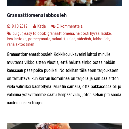
Granaattiomenatabbouleh
8.10.2019
Katja
Ei kommentteja
bulgur
,
easy to cook
,
granaattiomena
,
helposti hyvää
,
lisuke
,
low lactose
,
pomegranate
,
salaatti
,
salad
,
sidedish
,
tabbouleh
,
vähälaktoosinen
Granaattiomenatabbouleh Kokkikoulukaverini laittoi minulle
muutama viikko sitten viestiä, että haluttaisiinko ostaa heidän
kanssaan pässipoika puoliksi. No tokihan tällaiseen tarjoukseen
on tartuttava, kun kerran luomulihaa on tarjolla ja sen saa sitten
vielä valmiiksi käsiteltynä. Muistin samalla, että pakkasessa oli jo
valmiina ystäviltämme saatu lampaanviulu, joten sehän piti saada
näiden uusien lihojen...