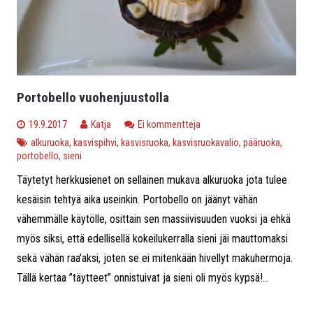
Portobello vuohenjuustolla
19.9.2017
Katja
Ei kommentteja
alkuruoka
,
kasvispihvi
,
kasvisruoka
,
kasvisruokavalio
,
pääruoka
,
portobello
,
sieni
Täytetyt herkkusienet on sellainen mukava alkuruoka jota tulee
kesäisin tehtyä aika useinkin. Portobello on jäänyt vähän
vähemmälle käytölle, osittain sen massiivisuuden vuoksi ja ehkä
myös siksi, että edellisellä kokeilukerralla sieni jäi mauttomaksi
sekä vähän raa’aksi, joten se ei mitenkään hivellyt makuhermoja.
Tällä kertaa ”täytteet” onnistuivat ja sieni oli myös kypsä!...