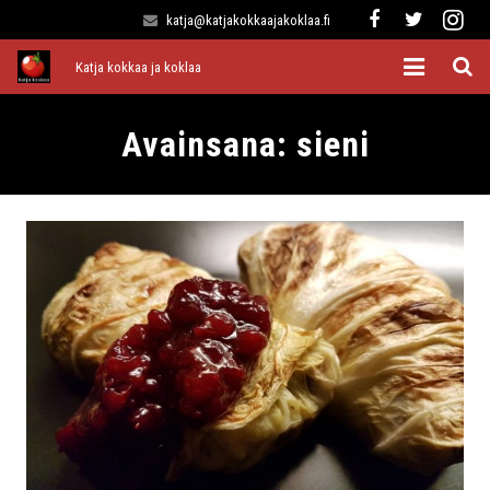
katja@katjakokkaajakoklaa.fi
Katja kokkaa ja koklaa
Etusivu
Avainsana:
sieni
Alkuruoat
Pääruoat
Lisukkeet
Jälkiruoat
Kaikki reseptit