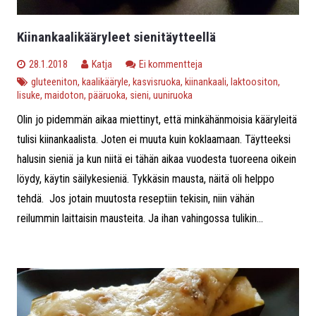
Kiinankaalikääryleet sienitäytteellä
28.1.2018
Katja
Ei kommentteja
gluteeniton
,
kaalikääryle
,
kasvisruoka
,
kiinankaali
,
laktoositon
,
lisuke
,
maidoton
,
pääruoka
,
sieni
,
uuniruoka
Olin jo pidemmän aikaa miettinyt, että minkähänmoisia kääryleitä
tulisi kiinankaalista. Joten ei muuta kuin koklaamaan. Täytteeksi
halusin sieniä ja kun niitä ei tähän aikaa vuodesta tuoreena oikein
löydy, käytin säilykesieniä. Tykkäsin mausta, näitä oli helppo
tehdä. Jos jotain muutosta reseptiin tekisin, niin vähän
reilummin laittaisin mausteita. Ja ihan vahingossa tulikin...