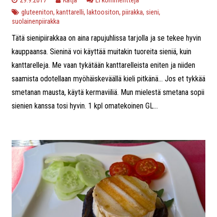
29.9.2017
Katja
Ei kommentteja
gluteeniton
,
kanttarelli
,
laktoositon
,
piirakka
,
sieni
,
suolainenpiirakka
Tätä sienipiirakkaa on aina rapujuhlissa tarjolla ja se tekee hyvin
kauppaansa. Sieninä voi käyttää muitakin tuoreita sieniä, kuin
kanttarelleja. Me vaan tykätään kanttarelleista eniten ja niiden
saamista odotellaan myöhäiskeväällä kieli pitkänä… Jos et tykkää
smetanan mausta, käytä kermaviiliä. Mun mielestä smetana sopii
sienien kanssa tosi hyvin. 1 kpl omatekoinen GL...