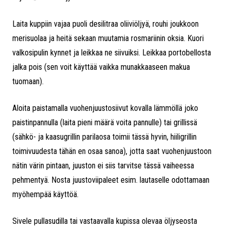
Laita kuppiin vajaa puoli desilitraa oliiviöljyä, rouhi joukkoon
merisuolaa ja heitä sekaan muutamia rosmariinin oksia. Kuori
valkosipulin kynnet ja leikkaa ne siivuiksi. Leikkaa portobellosta
jalka pois (sen voit käyttää vaikka munakkaaseen makua
tuomaan).
Aloita paistamalla vuohenjuustosiivut kovalla lämmöllä joko
paistinpannulla (laita pieni määrä voita pannulle) tai grillissä
(sähkö- ja kaasugrillin parilaosa toimii tässä hyvin, hiiligrillin
toimivuudesta tähän en osaa sanoa), jotta saat vuohenjuustoon
nätin värin pintaan, juuston ei siis tarvitse tässä vaiheessa
pehmentyä. Nosta juustoviipaleet esim. lautaselle odottamaan
myöhempää käyttöä.
Sivele pullasudilla tai vastaavalla kupissa olevaa öljyseosta