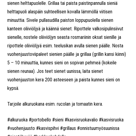
sienen helttapuolelle. Grillaa tai paista paistinpannulla sieniä
helttapuoli alaspäin suhteellisen kovalla lämmöllä viitisen
minuuttia. Sivele pullasudilla paiston loppupuolella sienen
kanteen oliiviöljyä ja käännä sienet. Ripottele valkosipulinsiivut
sienelle, nostele oliiviöljyn seasta rosmariinin oksat sienille ja
ripottele oliiviöljyä esim. teelusikan avulla sienen päälle. Nosta
vuohenjuustoviipaleet sienien päälle ja grillaa (grillin kansi kiinni)
5 – 10 minuuttia, kunnes sieni on sopivan pehmeä (kokeile
sienen reunaa). Jos teet sienet uunissa, laita sienet
vuohenjuuston kera 200 asteeseen ja paista kunnes sieni on
kypsä.
Tarjoile alkuruokana esim. rucolan ja tomaatin kera.
#alkuruoka #portobello #sieni #kasvisruokavalio #kasvisruoka
#vuohenjuusto #kasvispihvi #grillaus #onnistuumyösuunissa