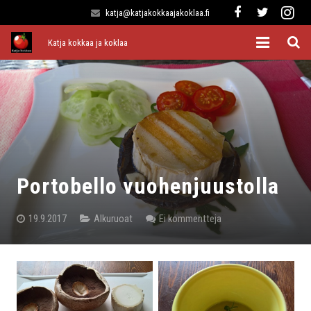
katja@katjakokkaajakoklaa.fi
Katja kokkaa ja koklaa
Etusivu
Alkuruoat
Pääruoat
Lisukkeet
Portobello vuohenjuustolla
Jälkiruoat
19.9.2017
Alkuruoat
Ei kommentteja
Kaikki reseptit