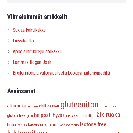
Viimeisimmät artikkelit
Suklaa-kahvikakku
Linssikeitto
Appelsiinituorejuustokakku
Lammas Rogan Josh
Broilerinkoipia valkosipulisella kookosmaitoriisipedillä
Avainsanat
gluteeniton
alkuruoka
chili
dessert
broileri
glutein free
jälkiruoka
helposti hyvää
gluten free
inkivääri
jauheliha
grilli
lactose free
kasvisruoka
keitto
kakku
karitsa
kookosmaito