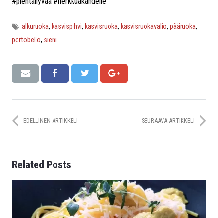
#pientähyvää #herkkuakahdelle
alkuruoka
,
kasvispihvi
,
kasvisruoka
,
kasvisruokavalio
,
pääruoka
,
portobello
,
sieni
EDELLINEN ARTIKKELI
SEURAAVA ARTIKKELI
Related Posts