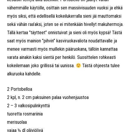
vähemmälle käytölle, osittain sen massiivisuuden vuoksi ja ehkä
myös siksi, että edellisellä kokeilukerralla sieni jäi mauttomaksi
sekä vähän raa’aksi, joten se ei mitenkään hivellyt makuhermoja.
Tällä kertaa ”täytteet” onnistuivat ja sieni oli myös kypsä! Tästä
saat myös mainion ”pihvin” kasviruokavaliota noudattavalle ja
menee varmasti myös muillekin pääruokana, tällöin kannattaa
varata ainakin kaksi sientä per henkilö. Suosittelen rohkeasti
kokeilemaan joko grillissä tai uunissa.
Tästä ohjeesta tulee
alkuruoka kahdelle.
2 Portobelloa
2 kpl, n. 2 cm paksuinen palaa vuohenjuustoa
2 – 3 valkosipulinkynttä
tuoretta rosmariinia
merisuolaa
vajaa ½ dl oliiviöljyä