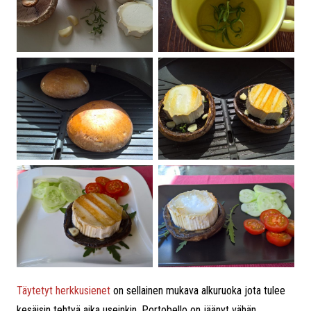
Täytetyt herkkusienet
on sellainen mukava alkuruoka jota tulee
kesäisin tehtyä aika useinkin. Portobello on jäänyt vähän