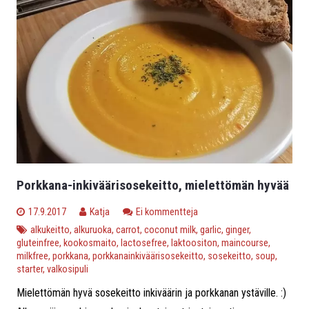
Porkkana-inkiväärisosekeitto, mielettömän hyvää
17.9.2017
Katja
Ei kommentteja
alkukeitto
,
alkuruoka
,
carrot
,
coconut milk
,
garlic
,
ginger
,
gluteinfree
,
kookosmaito
,
lactosefree
,
laktoositon
,
maincourse
,
milkfree
,
porkkana
,
porkkanainkiväärisosekeitto
,
sosekeitto
,
soup
,
starter
,
valkosipuli
Mielettömän hyvä sosekeitto inkiväärin ja porkkanan ystäville. :)