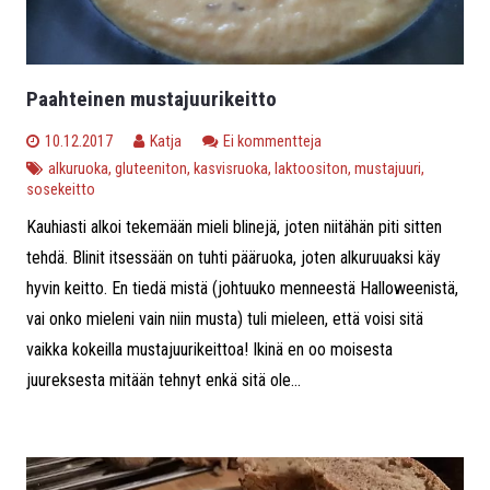
Paahteinen mustajuurikeitto
10.12.2017
Katja
Ei kommentteja
alkuruoka
,
gluteeniton
,
kasvisruoka
,
laktoositon
,
mustajuuri
,
sosekeitto
Kauhiasti alkoi tekemään mieli blinejä, joten niitähän piti sitten
tehdä. Blinit itsessään on tuhti pääruoka, joten alkuruuaksi käy
hyvin keitto. En tiedä mistä (johtuuko menneestä Halloweenistä,
vai onko mieleni vain niin musta) tuli mieleen, että voisi sitä
vaikka kokeilla mustajuurikeittoa! Ikinä en oo moisesta
juureksesta mitään tehnyt enkä sitä ole...