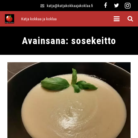
katja@katjakokkaajakoklaa.fi
Katja kokkaa ja koklaa
Etusivu
Avainsana:
sosekeitto
Alkuruoat
Pääruoat
Lisukkeet
Jälkiruoat
Kaikki reseptit