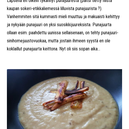
Lapsena en oikein tykännyt punajuuresta (paitsi tietty niistä
kaupan sokeri-etikkaliemessä lilluvista punajuurista ?).
Vanhemmiten sitä kummasti mieli muuttuu ja makuaisti kehittyy
ja nykyään punajuuri on yksi suosikkijuureksista. Punajuurta
ollaan esim. paahdettu uunissa sellaisenaan, on tehty punajuuri-
sinihomejuustovuokaa, mutta jostain ihmeen syystä en ole
koklaillut punajuurta keittona. Nyt oli siis sopan aika...