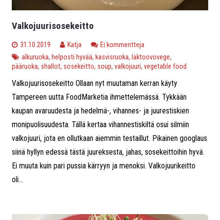
Valkojuurisosekeitto
31.10.2019
Katja
Ei kommentteja
alkuruoka
,
helposti hyvää
,
kasvisruoka
,
laktoovovege
,
pääruoka
,
shallot
,
sosekeitto
,
soup
,
valkojuuri
,
vegetable food
Valkojuurisosekeitto Ollaan nyt muutaman kerran käyty
Tampereen uutta FoodMarketia ihmettelemässä. Tykkään
kaupan avaruudesta ja hedelmä-, vihannes- ja juurestiskien
monipuolisuudesta. Tällä kertaa vihannestiskiltä osui silmiin
valkojuuri, jota en ollutkaan aiemmin testaillut. Pikainen googlaus
siinä hyllyn edessä tästä juureksesta, jahas, sosekeittoihin hyvä.
Ei muuta kuin pari pussia kärryyn ja menoksi. Valkojuurikeitto
oli...