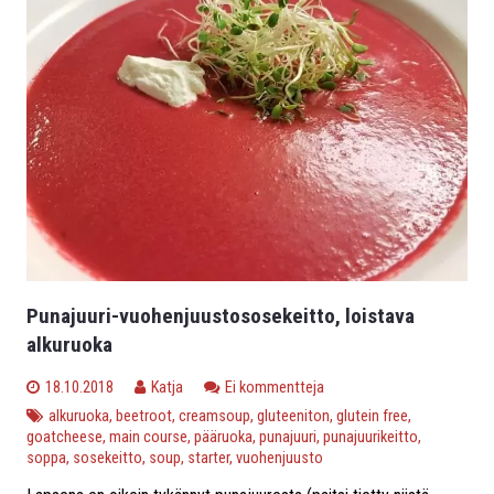
Punajuuri-vuohenjuustososekeitto, loistava
alkuruoka
18.10.2018
Katja
Ei kommentteja
alkuruoka
,
beetroot
,
creamsoup
,
gluteeniton
,
glutein free
,
goatcheese
,
main course
,
pääruoka
,
punajuuri
,
punajuurikeitto
,
soppa
,
sosekeitto
,
soup
,
starter
,
vuohenjuusto