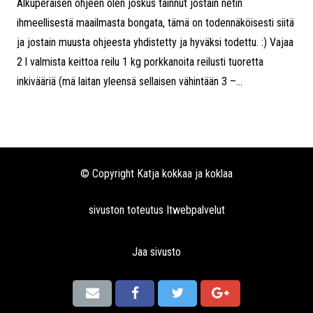
Alkuperäisen ohjeen olen joskus tainnut jostain netin
ihmeellisestä maailmasta bongata, tämä on todennäköisesti siitä
ja jostain muusta ohjeesta yhdistetty ja hyväksi todettu. :) Vajaa
2 l valmista keittoa reilu 1 kg porkkanoita reilusti tuoretta
inkivääriä (mä laitan yleensä sellaisen vähintään 3 –...
© Copyright Katja kokkaa ja koklaa
sivuston toteutus
Itwebpalvelut
Jaa sivusto