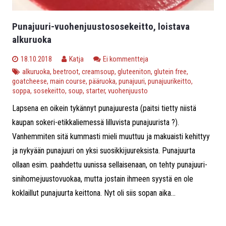
Punajuuri-vuohenjuustososekeitto, loistava
alkuruoka
18.10.2018
Katja
Ei kommentteja
alkuruoka
,
beetroot
,
creamsoup
,
gluteeniton
,
glutein free
,
goatcheese
,
main course
,
pääruoka
,
punajuuri
,
punajuurikeitto
,
soppa
,
sosekeitto
,
soup
,
starter
,
vuohenjuusto
Lapsena en oikein tykännyt punajuuresta (paitsi tietty niistä
kaupan sokeri-etikkaliemessä lilluvista punajuurista ?).
Vanhemmiten sitä kummasti mieli muuttuu ja makuaisti kehittyy
ja nykyään punajuuri on yksi suosikkijuureksista. Punajuurta
ollaan esim. paahdettu uunissa sellaisenaan, on tehty punajuuri-
sinihomejuustovuokaa, mutta jostain ihmeen syystä en ole
koklaillut punajuurta keittona. Nyt oli siis sopan aika...