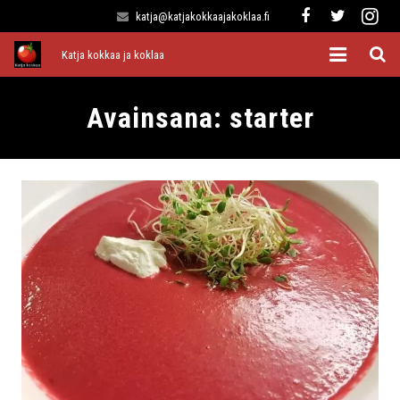
katja@katjakokkaajakoklaa.fi
Katja kokkaa ja koklaa
Etusivu
Avainsana:
starter
Alkuruoat
Pääruoat
Lisukkeet
Jälkiruoat
Kaikki reseptit