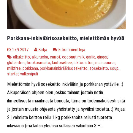
Porkkana-inkiväärisosekeitto, mielettömän hyvää
17.9.2017
Katja
Ei kommentteja
alkukeitto
,
alkuruoka
,
carrot
,
coconut milk
,
garlic
,
ginger
,
gluteinfree
,
kookosmaito
,
lactosefree
,
laktoositon
,
maincourse
,
milkfree
,
porkkana
,
porkkanainkiväärisosekeitto
,
sosekeitto
,
soup
,
starter
,
valkosipuli
Mielettömän hyvä sosekeitto inkiväärin ja porkkanan ystäville. :)
Alkuperäisen ohjeen olen joskus tainnut jostain netin
ihmeellisestä maailmasta bongata, tämä on todennäköisesti siitä
ja jostain muusta ohjeesta yhdistetty ja hyväksi todettu. :) Vajaa
2 l valmista keittoa reilu 1 kg porkkanoita reilusti tuoretta
inkivääriä (mä laitan yleensä sellaisen vähintään 3 –...