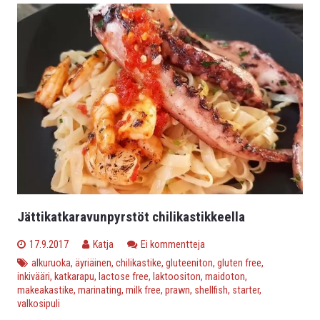
Jättikatkaravunpyrstöt chilikastikkeella
17.9.2017
Katja
Ei kommentteja
alkuruoka
,
äyriäinen
,
chilikastike
,
gluteeniton
,
gluten free
,
inkivääri
,
katkarapu
,
lactose free
,
laktoositon
,
maidoton
,
makeakastike
,
marinating
,
milk free
,
prawn
,
shellfish
,
starter
,
valkosipuli