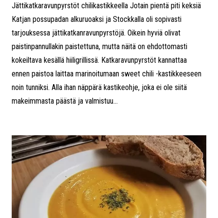
Jättikatkaravunpyrstöt chilikastikkeella Jotain pientä piti keksiä
Katjan possupadan alkuruoaksi ja Stockkalla oli sopivasti
tarjouksessa jättikatkanravunpyrstöjä. Oikein hyviä olivat
paistinpannullakin paistettuna, mutta näitä on ehdottomasti
kokeiltava kesällä hiiligrillissä. Katkaravunpyrstöt kannattaa
ennen paistoa laittaa marinoitumaan sweet chili -kastikkeeseen
noin tunniksi. Alla ihan näppärä kastikeohje, joka ei ole siitä
makeimmasta päästä ja valmistuu...