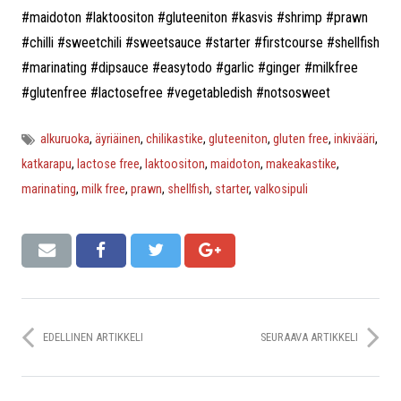
#maidoton #laktoositon #gluteeniton #kasvis #shrimp #prawn
#chilli #sweetchili #sweetsauce #starter #firstcourse #shellfish
#marinating #dipsauce #easytodo #garlic #ginger #milkfree
#glutenfree #lactosefree #vegetabledish #notsosweet
alkuruoka
,
äyriäinen
,
chilikastike
,
gluteeniton
,
gluten free
,
inkivääri
,
katkarapu
,
lactose free
,
laktoositon
,
maidoton
,
makeakastike
,
marinating
,
milk free
,
prawn
,
shellfish
,
starter
,
valkosipuli
EDELLINEN ARTIKKELI
SEURAAVA ARTIKKELI