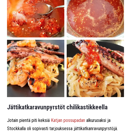
Jättikatkaravunpyrstöt chilikastikkeella
Jotain pientä piti keksiä
Katjan possupadan
alkuruoaksi ja
Stockkalla oli sopivasti tarjouksessa jättikatkanravunpyrstöjä.