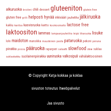
gluteeniton
alkuruoka
chili
dessert
broileri
glutein free
jälkiruoka
helposti hyvää
gluten free
inkivääri
jauheliha
grilli
lactose free
kasvisruoka
keitto
kakku
karitsa
kookosmaito
laktoositon
lisuke
lammas
liharuoka
lampaanjauheliha
leipä
maidoton
pataruoka
lohi
mansikka
pasta
pekoni
peruna
mausteinen
pääruoka
slowfood
piirakka
possu
raparperi
salaatti
suklaa
stew
uuniruoka
valkosipuli
suolainenpiirakka
vähälaktoosinen
suklaakakku
© Copyright Katja kokkaa ja koklaa
sivuston toteutus
Itwebpalvelut
Jaa sivusto