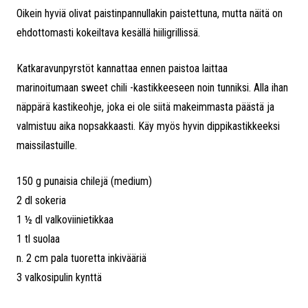
Oikein hyviä olivat paistinpannullakin paistettuna, mutta näitä on
ehdottomasti kokeiltava kesällä hiiligrillissä.
Katkaravunpyrstöt kannattaa ennen paistoa laittaa
marinoitumaan sweet chili -kastikkeeseen noin tunniksi. Alla ihan
näppärä kastikeohje, joka ei ole siitä makeimmasta päästä ja
valmistuu aika nopsakkaasti. Käy myös hyvin dippikastikkeeksi
maissilastuille.
150 g punaisia chilejä (medium)
2 dl sokeria
1 ½ dl valkoviinietikkaa
1 tl suolaa
n. 2 cm pala tuoretta inkivääriä
3 valkosipulin kynttä