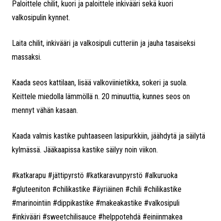
Paloittele chilit, kuori ja paloittele inkivääri sekä kuori
valkosipulin kynnet.
Laita chilit, inkivääri ja valkosipuli cutteriin ja jauha tasaiseksi
massaksi.
Kaada seos kattilaan, lisää valkoviinietikka, sokeri ja suola.
Keittele miedolla lämmöllä n. 20 minuuttia, kunnes seos on
mennyt vähän kasaan.
Kaada valmis kastike puhtaaseen lasipurkkiin, jäähdytä ja säilytä
kylmässä. Jääkaapissa kastike säilyy noin viikon.
#katkarapu #jättipyrstö #katkaravunpyrstö #alkuruoka
#gluteeniton #chilikastike #äyriäinen #chili #chilikastike
#marinointiin #dippikastike #makeakastike #valkosipuli
#inkivääri #sweetchilisauce #helppotehdä #einiinmakea