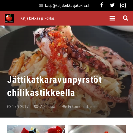
katja@katjakokkaajakoklaa.fi
Katja kokkaa ja koklaa
Etusivu
Alkuruoat
Pääruoat
Lisukkeet
Jättikatkaravunpyrstöt
Jälkiruoat
chilikastikkeella
Kaikki reseptit
17.9.2017
Alkuruoat
Ei kommentteja