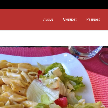
Etusivu
Alkuruoat
Pääruoat