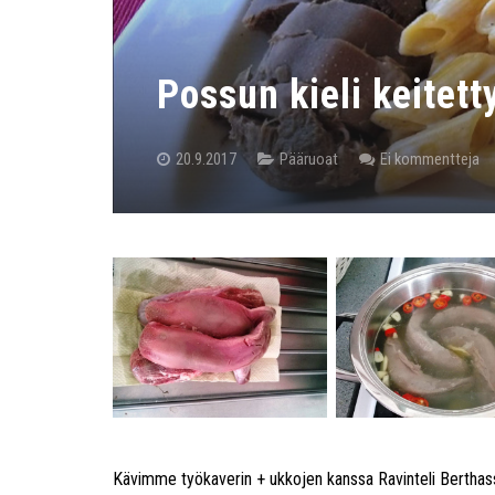
Possun kieli keitett
20.9.2017
Pääruoat
Ei kommentteja
Kävimme työkaverin + ukkojen kanssa Ravinteli Berthassa