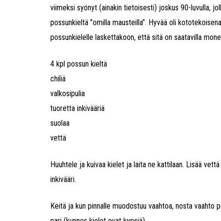
viimeksi syönyt (ainakin tietoisesti) joskus 90-luvulla, jol
possunkieltä ”omilla mausteilla”. Hyvää oli kototekoisena
possunkielelle laskettakoon, että sitä on saatavilla mon
4 kpl possun kieltä
chiliä
valkosipulia
tuoretta inkivääriä
suolaa
vettä
Huuhtele ja kuivaa kielet ja laita ne kattilaan. Lisää vettä
inkivääri.
Keitä ja kun pinnalle muodostuu vaahtoa, nosta vaahto pois
pari (kunnes kielet ovat kypsiä).