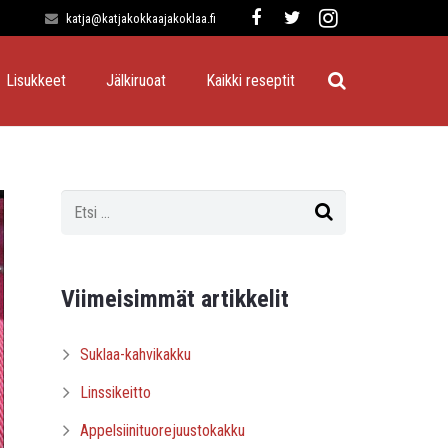
katja@katjakokkaajakoklaa.fi
Lisukkeet
Jälkiruoat
Kaikki reseptit
Viimeisimmät artikkelit
Suklaa-kahvikakku
Linssikeitto
Appelsiinituorejuustokakku