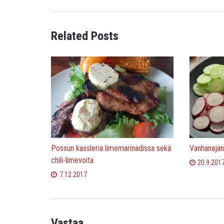
Related Posts
Possun kassleria limemarinadissa sekä
Vanhanajan
chili-limevoita
20.9.201
7.12.2017
Vastaa