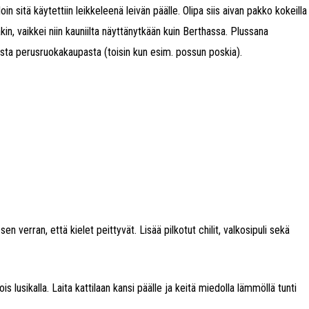
loin sitä käytettiin leikkeleenä leivän päälle. Olipa siis aivan pakko kokeilla
kin, vaikkei niin kauniilta näyttänytkään kuin Berthassa. Plussana
esta perusruokakaupasta (toisin kun esim. possun poskia).
 sen verran, että kielet peittyvät. Lisää pilkotut chilit, valkosipuli sekä
 lusikalla. Laita kattilaan kansi päälle ja keitä miedolla lämmöllä tunti