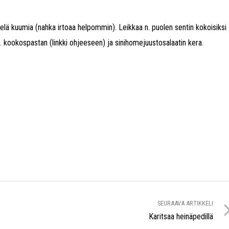
vielä kuumia (nahka irtoaa helpommin). Leikkaa n. puolen sentin kokoisiksi
sim. kookospastan (linkki ohjeeseen) ja sinihomejuustosalaatin kera.
SEURAAVA ARTIKKELI
Karitsaa heinäpedillä