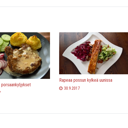
Rapeaa possun kylkeä uunissa
 porsaankyljykset
30.9.2017
7