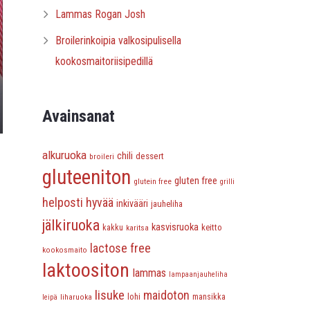
Lammas Rogan Josh
Broilerinkoipia valkosipulisella
kookosmaitoriisipedillä
Avainsanat
alkuruoka
chili
dessert
broileri
gluteeniton
gluten free
glutein free
grilli
helposti hyvää
inkivääri
jauheliha
jälkiruoka
kasvisruoka
keitto
kakku
karitsa
lactose free
kookosmaito
laktoositon
lammas
lampaanjauheliha
lisuke
maidoton
lohi
liharuoka
mansikka
leipä