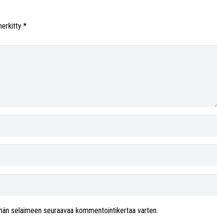
merkitty
*
 tähän selaimeen seuraavaa kommentointikertaa varten.