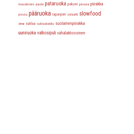
pataruoka
piirakka
pasta
pekoni
peruna
mausteinen
pääruoka
slowfood
possu
raparperi
salaatti
suolainenpiirakka
suklaa
stew
suklaakakku
uuniruoka
valkosipuli
vähälaktoosinen