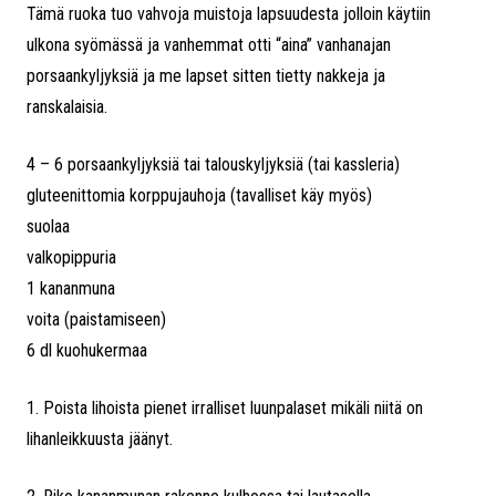
Tämä ruoka tuo vahvoja muistoja lapsuudesta jolloin käytiin
ulkona syömässä ja vanhemmat otti “aina” vanhanajan
porsaankyljyksiä ja me lapset sitten tietty nakkeja ja
ranskalaisia.
4 – 6 porsaankyljyksiä tai talouskyljyksiä (tai kassleria)
gluteenittomia korppujauhoja (tavalliset käy myös)
suolaa
valkopippuria
1 kananmuna
voita (paistamiseen)
6 dl kuohukermaa
1. Poista lihoista pienet irralliset luunpalaset mikäli niitä on
lihanleikkuusta jäänyt.