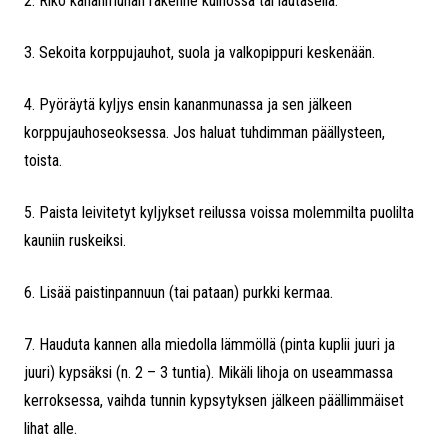
2. Riko kananmunan rakenne kulhossa tai lautasella.
3. Sekoita korppujauhot, suola ja valkopippuri keskenään.
4. Pyöräytä kyljys ensin kananmunassa ja sen jälkeen
korppujauhoseoksessa. Jos haluat tuhdimman päällysteen,
toista.
5. Paista leivitetyt kyljykset reilussa voissa molemmilta puolilta
kauniin ruskeiksi.
6. Lisää paistinpannuun (tai pataan) purkki kermaa.
7. Hauduta kannen alla miedolla lämmöllä (pinta kuplii juuri ja
juuri) kypsäksi (n. 2 – 3 tuntia). Mikäli lihoja on useammassa
kerroksessa, vaihda tunnin kypsytyksen jälkeen päällimmäiset
lihat alle.