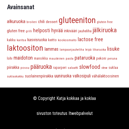
Avainsanat
gluteeniton
alkuruoka
chili
dessert
broileri
glutein free
jälkiruoka
helposti hyvää
gluten free
inkivääri
jauheliha
grilli
lactose free
kasvisruoka
keitto
kakku
karitsa
kookosmaito
laktoositon
lisuke
lammas
liharuoka
lampaanjauheliha
leipä
maidoton
pataruoka
lohi
mansikka
pasta
pekoni
peruna
mausteinen
pääruoka
slowfood
piirakka
possu
raparperi
salaatti
suklaa
stew
uuniruoka
valkosipuli
suolainenpiirakka
vähälaktoosinen
suklaakakku
© Copyright Katja kokkaa ja koklaa
sivuston toteutus
Itwebpalvelut