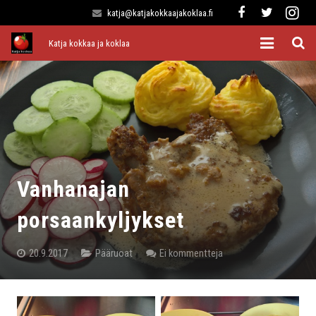
katja@katjakokkaajakoklaa.fi
Katja kokkaa ja koklaa
Etusivu
Alkuruoat
Pääruoat
Lisukkeet
Vanhanajan
Jälkiruoat
porsaankyljykset
Kaikki reseptit
20.9.2017
Pääruoat
Ei kommentteja