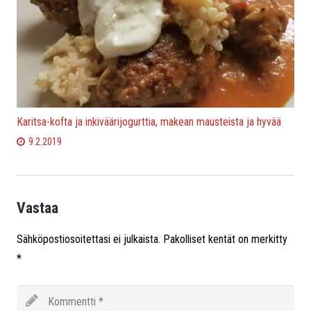
Karitsa-kofta ja inkiväärijogurttia, makean mausteista ja hyvää
9.2.2019
Vastaa
Sähköpostiosoitettasi ei julkaista.
Pakolliset kentät on merkitty
*