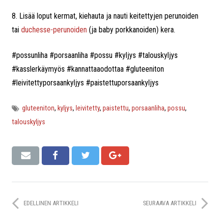
8. Lisää loput kermat, kiehauta ja nauti keitettyjen perunoiden
tai
duchesse-perunoiden
(ja baby porkkanoiden) kera.
#possunliha #porsaanliha #possu #kyljys #talouskyljys
#kasslerkäymyös #kannattaaodottaa #gluteeniton
#leivitettyporsaankyljys #paistettuporsaankyljys
gluteeniton
,
kyljys
,
leivitetty
,
paistettu
,
porsaanliha
,
possu
,
talouskyljys
EDELLINEN ARTIKKELI
SEURAAVA ARTIKKELI