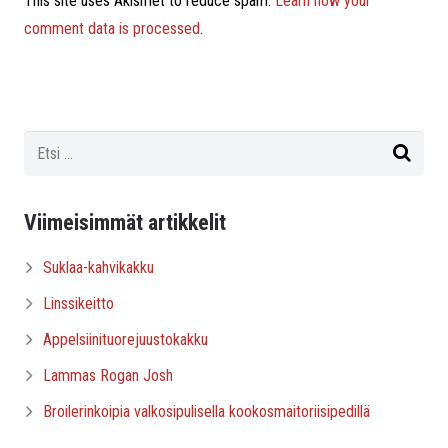
This site uses Akismet to reduce spam.
Learn how your
comment data is processed
.
Viimeisimmät artikkelit
Suklaa-kahvikakku
Linssikeitto
Appelsiinituorejuustokakku
Lammas Rogan Josh
Broilerinkoipia valkosipulisella kookosmaitoriisipedillä