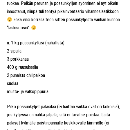
ruokaa. Pelkän perunan ja possunkyljen syöminen ei nyt oikein
innostanut, niinpä tuli tehtyä pikainventaario vihanneslaatikkoon…
Ehkä ensi kerralla teen sitten possunkyljestä vanhan kunnon
“läskisoosin”.
n. 1 kg possunkylkeä (nahallista)
2 sipulia
3 porkkanaa
400 g ruusukaalia
2 punaista chilipalkoa
suolaa
musta- ja valkopippuria
Pilko possunkyljet palasiksi (ei haittaa vaikka ovat eri kokoisia),
jos kyljessä on nahka jäljellä, sitä ei tarvitse poistaa. Laita
palaset kylmälle paistinpannulle keskikovalle lämmölle (ei