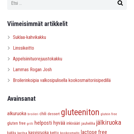
Viimeisimmät artikkelit
Suklaa-kahvikakku
Linssikeitto
Appelsiinituorejuustokakku
Lammas Rogan Josh
Broilerinkoipia valkosipulisella kookosmaitoriisipedillä
Avainsanat
gluteeniton
alkuruoka
chili
dessert
broileri
glutein free
jälkiruoka
helposti hyvää
gluten free
inkivääri
jauheliha
grilli
lactose free
kasvisruoka
keitto
kakku
karitsa
kookosmaito