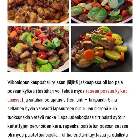
Viikonlopun kauppahallireissun jäljiltä jääkaapissa oli iso pala
possun kylkeä (tästähän voi tehdä myös
rapeaa possun kylkeä
uunissa
) ja siitähän se ajatus sitten lähti – tirripaisti. Siinä
sellainen hyvin vahvasti lapsuuteen niin ruuan nimenä kuin
tuoksunakin vetävä ruoka. Lapsuudenkodissa tirripaisti syötiin
keitettyjen perunoiden kera, rapeaksi paistetun possun seassa
oli myös paistettua sipulia. Tuhtia, erittäin täyttävää ja edullista