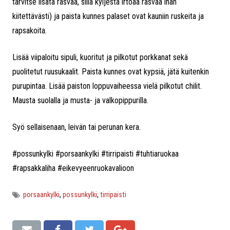
tarvitse lisätä rasvaa, sillä kyljestä irtoaa rasvaa ihan
kiitettävästi) ja paista kunnes palaset ovat kauniin ruskeita ja
rapsakoita.
Lisää viipaloitu sipuli, kuoritut ja pilkotut porkkanat sekä
puolitetut ruusukaalit. Paista kunnes ovat kypsiä, jätä kuitenkin
purupintaa. Lisää paiston loppuvaiheessa vielä pilkotut chilit.
Mausta suolalla ja musta- ja valkopippurilla.
Syö sellaisenaan, leivän tai perunan kera.
#possunkylki #porsaankylki #tirripaisti #tuhtiaruokaa
#rapsakkaliha #eikevyeenruokavalioon
porsaankylki
,
possunkylki
,
tirripaisti