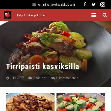
katja@katjakokkaajakoklaa.fi
Katja kokkaa ja koklaa
Etusivu
Alkuruoat
Pääruoat
Lisukkeet
Tirripaisti kasviksilla
Jälkiruoat
1.10.2017
Pääruoat
Ei kommentteja
Kaikki reseptit