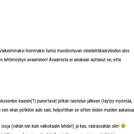
Vaikeimmaksi hommaksi tuntui muodostuvan viininlehtikääryleiden ulos
en lehtimöykyn avaaminen! Avaamista ei ainakaan auttanut se, että
at jokseenkin kauniin(?) punertavat pitkän taistelun jälkeen (täytyy myöntää,
sen ekan pötkilön auki sain, helpottihan se sitten niiden muiden aukaisua
t isoja (vähän niin kuin valkokaalin lehdet) ja kas, väärässähän olin!