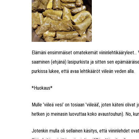
Elämäni ensimmäiset omatekemät viininlehtikääryleet… 
saaminen (ehjänä) lasipurkista ja sitten sen epämääräis
purkissa lukee, että avaa lehtikääröt viileän veden alla.
*Huokaus*
Mulle ’viileä vesi’ on tosiaan ’viileää’, joten käteni oliv
hetken jo meinasin luovuttaa koko avaustouhun). No, kun 
Jotenkin mulla oli sellainen käsitys, että viininlehdet ova