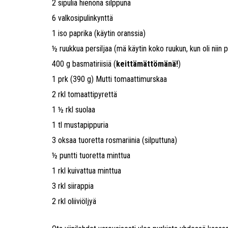
2 sipulia hienona silppuna
6 valkosipulinkynttä
1 iso paprika (käytin oranssia)
½ ruukkua persiljaa (mä käytin koko ruukun, kun oli niin pi
400 g basmatiriisiä (
keittämättömänä!
)
1 prk (390 g) Mutti tomaattimurskaa
2 rkl tomaattipyrettä
1 ½ rkl suolaa
1 tl mustapippuria
3 oksaa tuoretta rosmariinia (silputtuna)
½ puntti tuoretta minttua
1 rkl kuivattua minttua
3 rkl siirappia
2 rkl oliiviöljyä