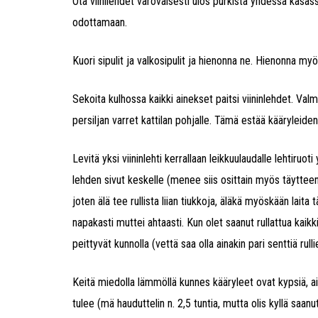
Ota viinilehdet varovaisesti ulos purkista yhdessä kasass
odottamaan.
Kuori sipulit ja valkosipulit ja hienonna ne. Hienonna myö
Sekoita kulhossa kaikki ainekset paitsi viininlehdet. Val
persiljan varret kattilan pohjalle. Tämä estää kääryleide
Levitä yksi viininlehti kerrallaan leikkuulaudalle lehtiruo
lehden sivut keskelle (menee siis osittain myös täytteen 
joten älä tee rullista liian tiukkoja, äläkä myöskään laita
napakasti muttei ahtaasti. Kun olet saanut rullattua kaikki 
peittyvät kunnolla (vettä saa olla ainakin pari senttiä rulli
Keitä miedolla lämmöllä kunnes kääryleet ovat kypsiä, ai
tulee (mä hauduttelin n. 2,5 tuntia, mutta olis kyllä saa