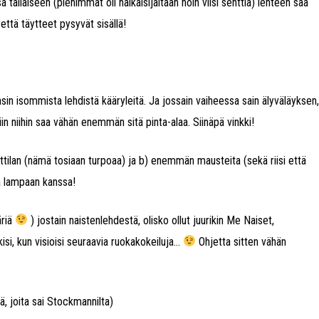
 tällaiseen (pienimmät oli halkaisijaltaan noin viisi senttiä) lehteen saa
, että täytteet pysyvät sisällä!
 ensin isommista lehdistä kääryleitä. Ja jossain vaiheessa sain älyväläyksen,
iin niihin saa vähän enemmän sitä pinta-alaa. Siinäpä vinkki!
ttilan (nämä tosiaan turpoaa) ja b) enemmän mausteita (sekä riisi että
ja lampaan kanssa!
äriä
) jostain naistenlehdestä, olisko ollut juurikin Me Naiset,
si, kun visioisi seuraavia ruokakokeiluja…
Ohjetta sitten vähän
sä, joita sai Stockmannilta)