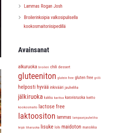
Lammas Rogan Josh
Broilerinkoipia valkosipulisella
kookosmaitoriisipedillä
Avainsanat
alkuruoka
chili
dessert
broileri
gluteeniton
gluten free
glutein free
grilli
helposti hyvää
inkivääri
jauheliha
jälkiruoka
kasvisruoka
keitto
kakku
karitsa
lactose free
kookosmaito
laktoositon
lammas
lampaanjauheliha
lisuke
maidoton
lohi
liharuoka
mansikka
leipä