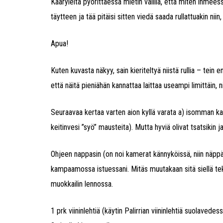
Kääryleitä pyörittäessä mietin välillä, että miten ihmeessä
täytteen ja tää pitäisi sitten viedä saada rullattuakin niin
Apua!
Kuten kuvasta näkyy, sain kieriteltyä niistä rullia – tein
että näitä pieniähän kannattaa laittaa useampi limittäin, n
Seuraavaa kertaa varten aion kyllä varata a) isomman ka
keitinvesi ”syö” mausteita). Mutta hyviä olivat tsatsikin 
Ohjeen nappasin (on noi kamerat kännyköissä, niin näpp
kampaamossa istuessani. Mitäs muutakaan sitä siellä teki
muokkailin lennossa.
1 prk viininlehtiä (käytin Palirrian viininlehtiä suolavedes