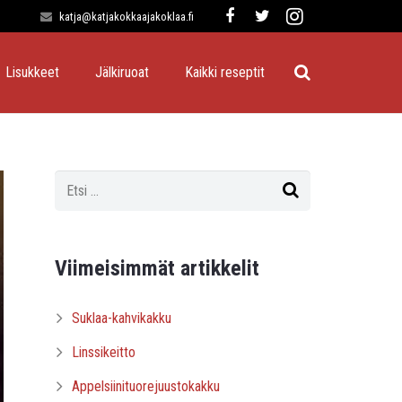
katja@katjakokkaajakoklaa.fi
Lisukkeet
Jälkiruoat
Kaikki reseptit
Viimeisimmät artikkelit
Suklaa-kahvikakku
Linssikeitto
Appelsiinituorejuustokakku