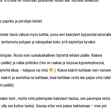
a. Irrottele ne toisistaan juoksevan veden alla. Nostele lävikköön
s paprika ja persiljan lehdet.
mistele tässä välissä myös kattila, jossa aiot kääryleet kypsentää latomall
n tarttumista pohjaan ja tuleepahan koko yrtti käytettyä hyväksi.
ti ylöspäin. Nosta noin ruokalusikallinen täytettä lehden päälle. Käännä
päälle) ja rullaa pötköksi (riisi on raakaa ja turpoaa kypsennyksessä,
 täytettä liikaa – helppoa vai mitä
). Kokoa kääröt kattilaan vieri vieree
kääröt ja aseteltua ne kattilaan, lisää kattilaan vettä niin paljon että rullat
en päällä).
nakin tunti , mutta mitä pidempään kääryleet hautuu, sen parempia niistä
nut olla sen kolme tuntia). Seuraa ettei vesi pääse haihtumaan – mun piti