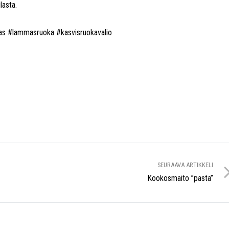
lasta.
mmas #lammasruoka #kasvisruokavalio
SEURAAVA ARTIKKELI
Kookosmaito ”pasta”