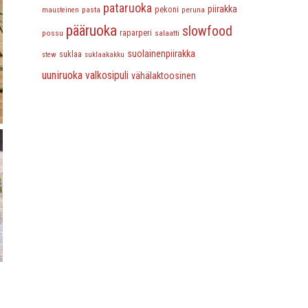
pataruoka
piirakka
pasta
pekoni
peruna
mausteinen
pääruoka
slowfood
possu
raparperi
salaatti
suolainenpiirakka
suklaa
stew
suklaakakku
uuniruoka
valkosipuli
vähälaktoosinen