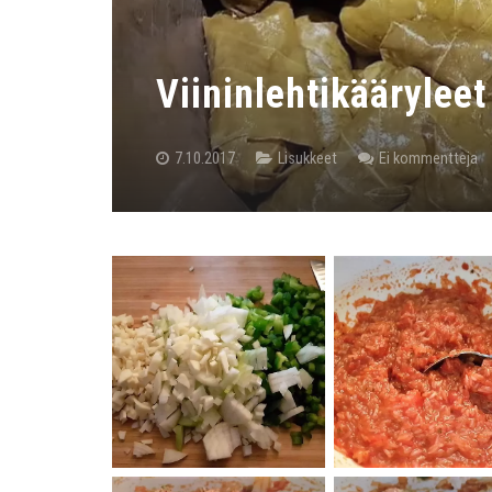
Viininlehtikääryleet
7.10.2017
Lisukkeet
Ei kommentteja