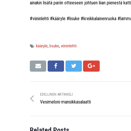
ainakin lisätä pariin otteeseen johtuen liian pienestä katti
#viininlehti #kääryle #lisuke #kreikkalainenruoka #la
kääryle
,
lisuke
,
viininlehti
EDELLINEN ARTIKKELI
Vesimeloni-mansikkasalaatti
Related Posts