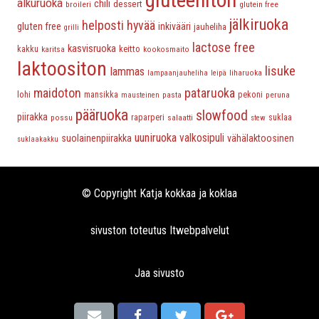
gluteeniton
alkuruoka
chili
dessert
broileri
glutein free
jälkiruoka
helposti hyvää
gluten free
inkivääri
jauheliha
grilli
lactose free
kasvisruoka
keitto
kakku
karitsa
kookosmaito
laktoositon
lisuke
lammas
liharuoka
lampaanjauheliha
leipä
maidoton
pataruoka
lohi
mansikka
pasta
pekoni
peruna
mausteinen
pääruoka
slowfood
piirakka
possu
raparperi
salaatti
suklaa
stew
uuniruoka
valkosipuli
suolainenpiirakka
vähälaktoosinen
suklaakakku
© Copyright Katja kokkaa ja koklaa
sivuston toteutus
Itwebpalvelut
Jaa sivusto