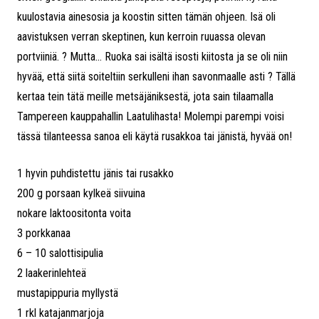
kuulostavia ainesosia ja koostin sitten tämän ohjeen. Isä oli
aavistuksen verran skeptinen, kun kerroin ruuassa olevan
portviiniä. ? Mutta… Ruoka sai isältä isosti kiitosta ja se oli niin
hyvää, että siitä soiteltiin serkulleni ihan savonmaalle asti ? Tällä
kertaa tein tätä meille metsäjäniksestä, jota sain tilaamalla
Tampereen kauppahallin Laatulihasta! Molempi parempi voisi
tässä tilanteessa sanoa eli käytä rusakkoa tai jänistä, hyvää on!
1 hyvin puhdistettu jänis tai rusakko
200 g porsaan kylkeä siivuina
nokare laktoositonta voita
3 porkkanaa
6 – 10 salottisipulia
2 laakerinlehteä
mustapippuria myllystä
1 rkl katajanmarjoja