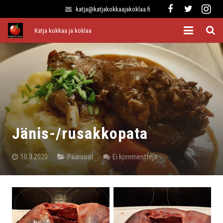
katja@katjakokkaajakoklaa.fi
Katja kokkaa ja koklaa
Etusivu
Alkuruoat
Pääruoat
Lisukkeet
Jänis-/rusakkopata
Jälkiruoat
10.3.2020
Pääruoat
Ei kommentteja
Kaikki reseptit