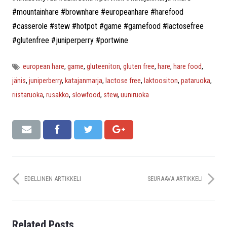
#mountainhare #brownhare #europeanhare #harefood
#casserole #stew #hotpot #game #gamefood #lactosefree
#glutenfree #juniperperry #portwine
european hare
,
game
,
gluteeniton
,
gluten free
,
hare
,
hare food
,
jänis
,
juniperberry
,
katajanmarja
,
lactose free
,
laktoositon
,
pataruoka
,
riistaruoka
,
rusakko
,
slowfood
,
stew
,
uuniruoka
EDELLINEN ARTIKKELI
SEURAAVA ARTIKKELI
Related Posts