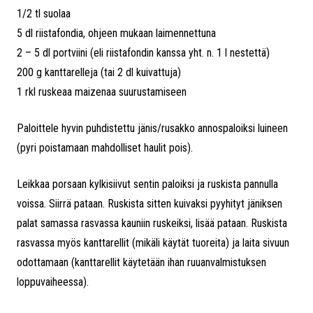
1/2 tl suolaa
5 dl riistafondia, ohjeen mukaan laimennettuna
2 – 5 dl portviini (eli riistafondin kanssa yht. n. 1 l nestettä)
200 g kanttarelleja (tai 2 dl kuivattuja)
1 rkl ruskeaa maizenaa suurustamiseen
Paloittele hyvin puhdistettu jänis/rusakko annospaloiksi luineen
(pyri poistamaan mahdolliset haulit pois).
Leikkaa porsaan kylkisiivut sentin paloiksi ja ruskista pannulla
voissa. Siirrä pataan. Ruskista sitten kuivaksi pyyhityt jäniksen
palat samassa rasvassa kauniin ruskeiksi, lisää pataan. Ruskista
rasvassa myös kanttarellit (mikäli käytät tuoreita) ja laita sivuun
odottamaan (kanttarellit käytetään ihan ruuanvalmistuksen
loppuvaiheessa).