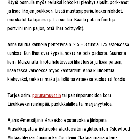
Käytä pannulla myös reiluiksi lohkoiksi pienityt sipulit, porkkanat
ja lisää lihojen joukkoon. Lisää mustapippuria, laakerinlehdet,
murskatut katajanmarjat ja suolaa. Kaada pataan fondi ja
portviini (niin paljon, että lihat peittyvät).
Anna hautua kannella peitettynä n. 2,5 – 3 tuntia 175 asteisessa
uunissa. Kun lihat ovat kypsiä, nosta ne pois padasta. Suurusta
liemi Maizenalla. Irrota halutessasi lihat luista ja lisää pataan,
lisää tässä vaiheessa myös kanttarellit. Anna kuumentua
kiehuvaksi, tarkista maku ja lisää tarvittaessa suolaa tai fondia.
Tarjoa esim.
perunamuussin
tai paistinperunoiden kera.
Lisukkeeksi ruisleipää, puolukkahilloa tai marjahyytelöä.
#jänis #metsäjänis #rusakko #pataruoka #jänispata
#rusakkopata #riistaruoka #laktoositon #gluteeniton #slowfood
#hitaastihyvää #uuniruoka #portviini #katajanmarja #hare