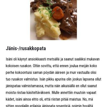
Jänis-/rusakkopata
Isäni oli käynyt ansiokkaasti metsällä ja saanut saaliiksi mukavan
kokoisen rusakon. Oltiin sovittu, että ennen joulua meijän koko
perhe kokoontuisi saman pöydän ääreen ja mun vastuulla olisi
tuo rusakon valmistus. Isän pikku apurina olin joskus lapsena ollut
jänispataa valmistamassa, mutta näin aikuisiällä en ollut saanut
moista riistaa käsiteltäväkseni. Mulle annettiin muutoin vapaat
kädet, isäni ainoa ehto oli, että riistan pitää maistua. No, mä
sitten googlailin erilaisia jänispata reseptejä, poimin hyvältä