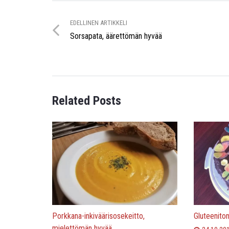
EDELLINEN ARTIKKELI
Sorsapata, äärettömän hyvää
Related Posts
Porkkana-inkiväärisosekeitto,
Gluteenito
mielettömän hyvää