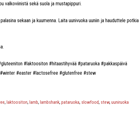
pu valkoviinistä sekä suola ja mustapippuri.
o palasina sekaan ja kuumenna. Laita uunivuoka uuniin ja hauduttele potkia
a.
gluteeniton #laktoositon #hitaastihyvää #pataruoka #pakkaspäivä
k #winter #easter #lactosefree #glutenfree #stew
ree
,
laktoositon
,
lamb
,
lambshank
,
pataruoka
,
slowfood
,
stew
,
uuniruoka