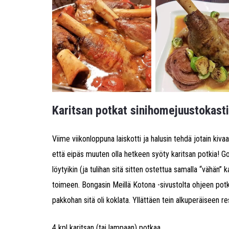
Karitsan potkat sinihomejuustokast
Viime viikonloppuna laiskotti ja halusin tehdä jotain kivaa 
että eipäs muuten olla hetkeen syöty karitsan potkia! Good
löytyikin (ja tulihan sitä sitten ostettua samalla “vähän” 
toimeen. Bongasin Meillä Kotona -sivustolta ohjeen potki
pakkohan sitä oli koklata. Yllättäen tein alkuperäiseen re
4 kpl karitsan (tai lampaan) potkaa