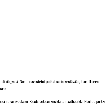
 oliiviöljyssä. Nosta ruskistetut potkat uunin kestävään, kannelliseen
kaan.
ja lisää ne uunivuokaan. Kaada sekaan kirsikkatomaattipurkki. Huuhdo purkki