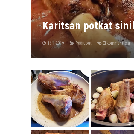
Karitsan potkat sin
16.1.2019
Pääruoat
Ei kommentteja