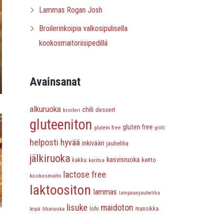
Lammas Rogan Josh
Broilerinkoipia valkosipulisella
kookosmaitoriisipedillä
Avainsanat
alkuruoka
chili
dessert
broileri
gluteeniton
gluten free
glutein free
grilli
helposti hyvää
inkivääri
jauheliha
jälkiruoka
kasvisruoka
keitto
kakku
karitsa
lactose free
kookosmaito
laktoositon
lammas
lampaanjauheliha
lisuke
maidoton
lohi
liharuoka
mansikka
leipä