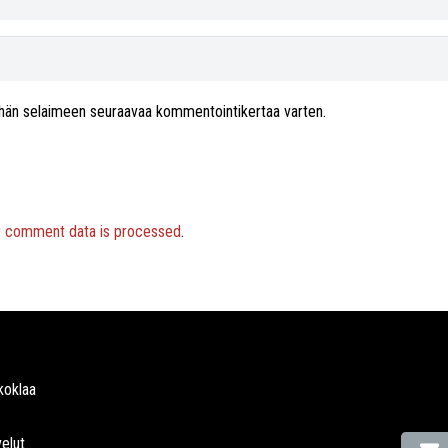
 tähän selaimeen seuraavaa kommentointikertaa varten.
r comment data is processed
.
koklaa
elut