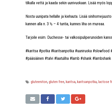
tilkalla vettä ja kaada sekin uunivuokaan. Lisää myös lop
Nosta uunipata hellalle ja kiehauta. Lisää sinihomejuust
kannen alla n. 3 ½ – 4 tuntia, kunnes liha on mureaa.
Tarjoile esim. Duchesse- tai valkosipuliperunoiden kanss
#karitsa #potka #karitsanpotka #uuniruoka #slowfood #
#pääsiäinen #talvi #laatuliha #lamb #shank #lambshan
gluteeniton
,
gluten free
,
karitsa
,
karitsanpotka
,
lactose f