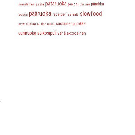
pataruoka
piirakka
pasta
pekoni
peruna
mausteinen
pääruoka
slowfood
possu
raparperi
salaatti
suolainenpiirakka
suklaa
stew
suklaakakku
uuniruoka
valkosipuli
vähälaktoosinen
a