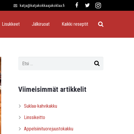
katja@katjakokkaajakoklaa.fi
Lisukkeet
Jälkiruoat
Kaikki reseptit
Viimeisimmät artikkelit
Suklaa-kahvikakku
Linssikeitto
Appelsiinituorejuustokakku