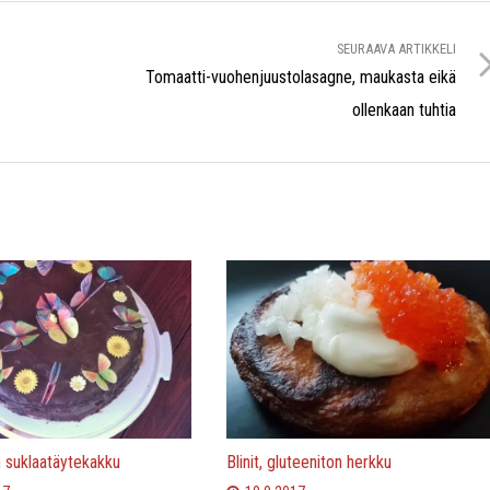
SEURAAVA ARTIKKELI
Tomaatti-vuohenjuustolasagne, maukasta eikä
ollenkaan tuhtia
n suklaatäytekakku
Blinit, gluteeniton herkku