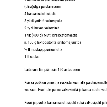
(oliivi)öljyä paistamiseen
4 banaanisalottisipulia
3 yksikyntistä valkosipulia
2 ½ dl kuivaa valkoviiniä
1 tlk (400 g) Mutti kirsikkatomaattia
n. 100 g laktoositonta sinihomejuustoa
½ tl mustapippurirouhetta
1 tl suolaa
Laita uuni lämpiämään 150 asteeseen.
Kuivaa potkien pinnat ja ruskista kuumalla paistinpannulla
vuokaan. Huuhtele pannu valkoviinillä ja kaada neste vuo
Kuori ja puolita banaanisalottisipulit sekä valkosipulit 