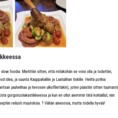
ikkeessa
slow foodia. Mietittiin sitten, että mitäköhän se voisi olla ja todettiin,
 idea, ja suunta Kauppahalliin ja Laatulihan tiskille. Heiltä potkia
karitsan jauhelihaa ja hevosen ulkofilettäkin), joten päästiin sitten tuumast
sta gorgonzolakastikkeessa ja kun en ollut aiemmin tätä koklaillut, niin
septiin reilusti muutoksia. ? Vähän ainesosia, mutta todella hyvää!