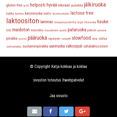
jälkiruoka
helposti hyvää
gluten free
inkivääri
jauheliha
grilli
lactose free
kasvisruoka
keitto
kakku
karitsa
kookosmaito
laktoositon
lisuke
lammas
liharuoka
lampaanjauheliha
leipä
maidoton
pataruoka
lohi
mansikka
pasta
pekoni
peruna
mausteinen
pääruoka
slowfood
piirakka
possu
raparperi
salaatti
suklaa
stew
uuniruoka
valkosipuli
suolainenpiirakka
vähälaktoosinen
suklaakakku
© Copyright Katja kokkaa ja koklaa
sivuston toteutus
Itwebpalvelut
Jaa sivusto