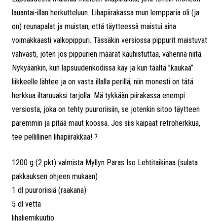
lauantai-illan herkutteluun. Lihapiirakassa mun lempparia oli (ja
on) reunapalat ja muistan, että täytteessä maistui aina
voimakkaasti valkopippuri. Tässäkin versiossa pippurit maistuvat
vahvasti, joten jos pippurien määrät kauhistuttaa, vähennä niitä.
Nykyäänkin, kun lapsuudenkodissa käy ja kun täältä ”kaukaa”
liikkeelle lähtee ja on vasta illalla perillä, niin monesti on tätä
herkkua iltaruuaksi tarjolla. Mä tykkään piirakassa enempi
versiosta, joka on tehty puuroriisiin, se jotenkin sitoo täytteen
paremmin ja pitää maut koossa. Jos siis kaipaat retroherkkua,
tee pellillinen lihapiirakkaa! ?
1200 g (2 pkt) valmista Myllyn Paras Iso Lehtitaikinaa (sulata
pakkauksen ohjeen mukaan)
1 dl puuroriisiä (raakana)
5 dl vettä
lihaliemikuutio