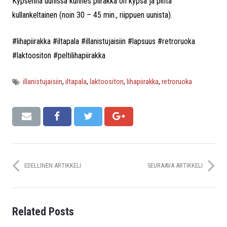
Kypsennä uunissa kunnes piirakka on kypsä ja pinta
kullankeltainen (noin 30 – 45 min., riippuen uunista).
#lihapiirakka #iltapala #illanistujaisiin #lapsuus #retroruoka
#laktoositon #peltilihapiirakka
illanistujaisiin
,
iltapala
,
laktoositon
,
lihapiirakka
,
retroruoka
EDELLINEN ARTIKKELI
SEURAAVA ARTIKKELI
Related Posts