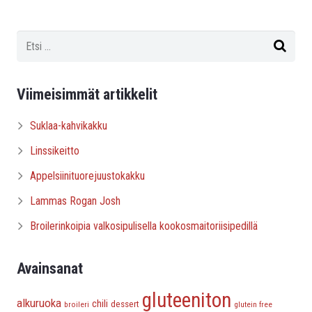
Viimeisimmät artikkelit
Suklaa-kahvikakku
Linssikeitto
Appelsiinituorejuustokakku
Lammas Rogan Josh
Broilerinkoipia valkosipulisella kookosmaitoriisipedillä
Avainsanat
gluteeniton
alkuruoka
chili
dessert
broileri
glutein free