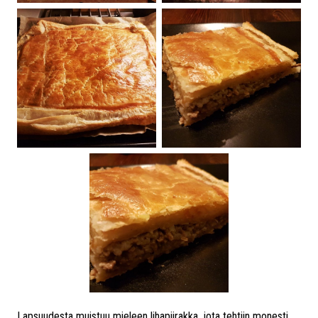
Lapsuudesta muistuu mieleen lihapiirakka, jota tehtiin monesti