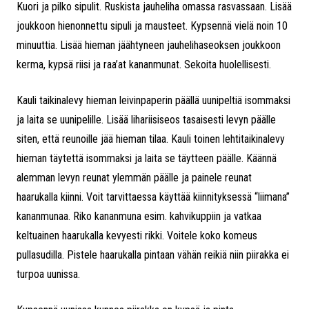
Kuori ja pilko sipulit. Ruskista jauheliha omassa rasvassaan. Lisää
joukkoon hienonnettu sipuli ja mausteet. Kypsennä vielä noin 10
minuuttia. Lisää hieman jäähtyneen jauhelihaseoksen joukkoon
kerma, kypsä riisi ja raa’at kananmunat. Sekoita huolellisesti.
Kauli taikinalevy hieman leivinpaperin päällä uunipeltiä isommaksi
ja laita se uunipelille. Lisää lihariisiseos tasaisesti levyn päälle
siten, että reunoille jää hieman tilaa. Kauli toinen lehtitaikinalevy
hieman täytettä isommaksi ja laita se täytteen päälle. Käännä
alemman levyn reunat ylemmän päälle ja painele reunat
haarukalla kiinni. Voit tarvittaessa käyttää kiinnityksessä “liimana”
kananmunaa. Riko kananmuna esim. kahvikuppiin ja vatkaa
keltuainen haarukalla kevyesti rikki. Voitele koko komeus
pullasudilla. Pistele haarukalla pintaan vähän reikiä niin piirakka ei
turpoa uunissa.