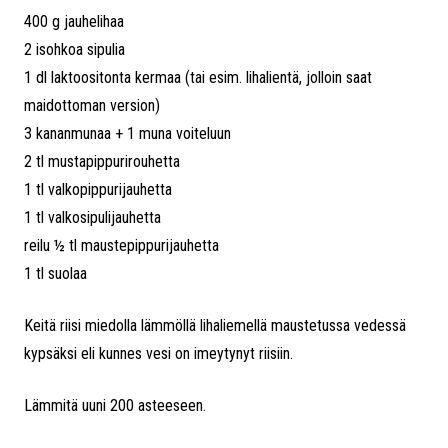
400 g jauhelihaa
2 isohkoa sipulia
1 dl laktoositonta kermaa (tai esim. lihalientä, jolloin saat
maidottoman version)
3 kananmunaa + 1 muna voiteluun
2 tl mustapippurirouhetta
1 tl valkopippurijauhetta
1 tl valkosipulijauhetta
reilu ½ tl maustepippurijauhetta
1 tl suolaa
Keitä riisi miedolla lämmöllä lihaliemellä maustetussa vedessä
kypsäksi eli kunnes vesi on imeytynyt riisiin.
Lämmitä uuni 200 asteeseen.