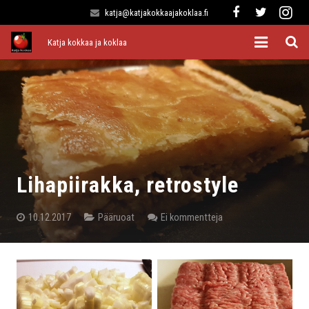
katja@katjakokkaajakoklaa.fi
Katja kokkaa ja koklaa
Etusivu
Alkuruoat
Pääruoat
Lisukkeet
Lihapiirakka, retrostyle
Jälkiruoat
10.12.2017
Pääruoat
Ei kommentteja
Kaikki reseptit