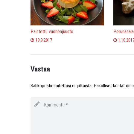
Paistettu vuohenjuusto
Perunasalaa
19.9.2017
1.10.201
Vastaa
Sähköpostiosoitettasi ei julkaista.
Pakolliset kentät on 