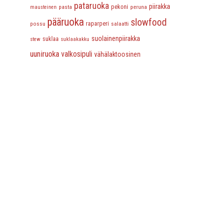
pataruoka
piirakka
pasta
pekoni
peruna
mausteinen
pääruoka
slowfood
possu
raparperi
salaatti
suolainenpiirakka
suklaa
stew
suklaakakku
uuniruoka
valkosipuli
vähälaktoosinen