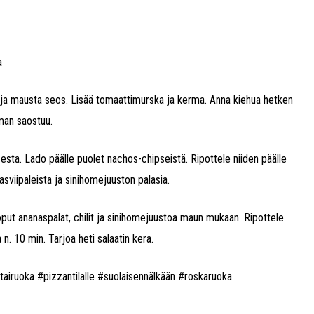
a
etki ja mausta seos. Lisää tomaattimurska ja kerma. Anna kiehua hetken
eman saostuu.
sesta. Lado päälle puolet nachos-chipseistä. Ripottele niiden päälle
nasviipaleista ja sinihomejuuston palasia.
loput ananaspalat, chilit ja sinihomejuustoa maun mukaan. Ripottele
n. 10 min. Tarjoa heti salaatin kera.
airuoka #pizzantilalle #suolaisennälkään #roskaruoka