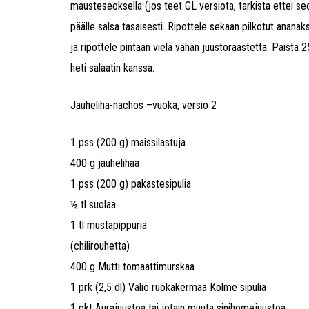
mausteseoksella (jos teet GL versiota, tarkista ettei seos
päälle salsa tasaisesti. Ripottele sekaan pilkotut ananaks
ja ripottele pintaan vielä vähän juustoraastetta. Paista 
heti salaatin kanssa.
Jauheliha-nachos –vuoka, versio 2
1 pss (200 g) maissilastuja
400 g jauhelihaa
1 pss (200 g) pakastesipulia
½ tl suolaa
1 tl mustapippuria
(chilirouhetta)
400 g Mutti tomaattimurskaa
1 prk (2,5 dl) Valio ruokakermaa Kolme sipulia
1 pkt Aurajuustoa tai jotain muuta sinihomejuustoa