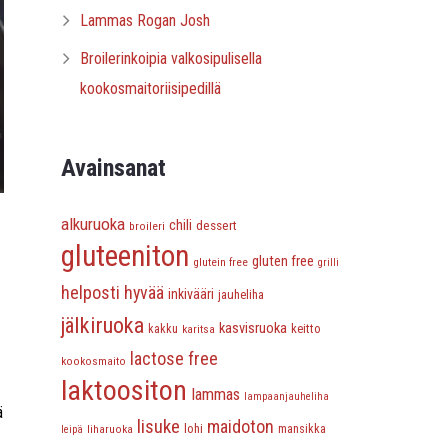
Lammas Rogan Josh
Broilerinkoipia valkosipulisella
kookosmaitoriisipedillä
Avainsanat
alkuruoka
chili
dessert
broileri
gluteeniton
gluten free
glutein free
grilli
helposti hyvää
inkivääri
jauheliha
jälkiruoka
kasvisruoka
keitto
kakku
karitsa
lactose free
kookosmaito
laktoositon
lammas
lampaanjauheliha
ä
lisuke
maidoton
lohi
liharuoka
mansikka
leipä