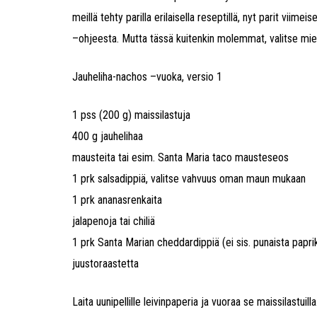
meillä tehty parilla erilaisella reseptillä, nyt parit viim
–ohjeesta. Mutta tässä kuitenkin molemmat, valitse miel
Jauheliha-nachos –vuoka, versio 1
1 pss (200 g) maissilastuja
400 g jauhelihaa
mausteita tai esim. Santa Maria taco mausteseos
1 prk salsadippiä, valitse vahvuus oman maun mukaan
1 prk ananasrenkaita
jalapenoja tai chiliä
1 prk Santa Marian cheddardippiä (ei sis. punaista papri
juustoraastetta
Laita uunipellille leivinpaperia ja vuoraa se maissilastuill