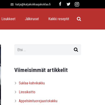
katja@katjakokkaajakoklaa.fi
Lisukkeet
Jälkiruoat
Kaikki reseptit
Viimeisimmät artikkelit
Suklaa-kahvikakku
Linssikeitto
Appelsiinituorejuustokakku