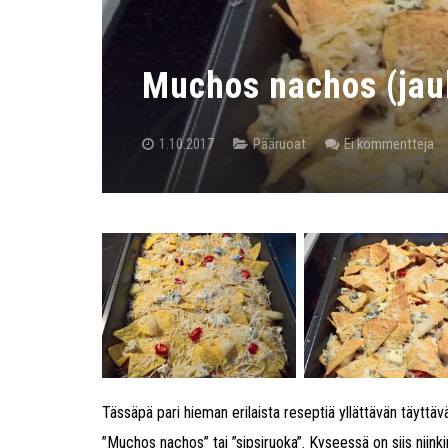
Muchos nachos (jauh
1.10.2017
Pääruoat
Ei kommentteja
Tässäpä pari hieman erilaista reseptiä yllättävän täyttä
”Muchos nachos” tai ”sipsiruoka”. Kyseessä on siis niink