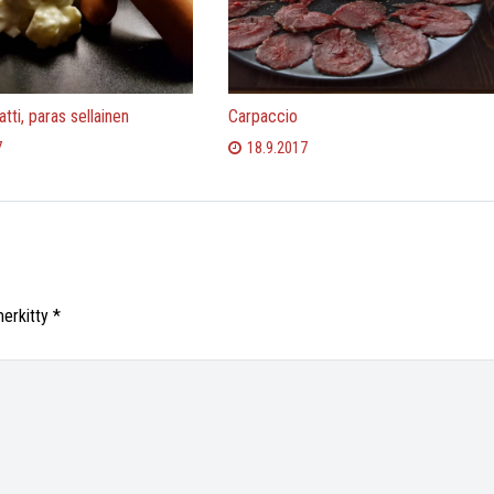
tti, paras sellainen
Carpaccio
7
18.9.2017
merkitty
*