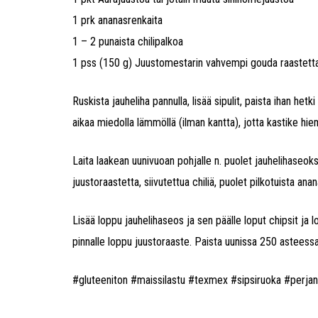
1 prk ananasrenkaita
1 – 2 punaista chilipalkoa
1 pss (150 g) Juustomestarin vahvempi gouda raastett
Ruskista jauheliha pannulla, lisää sipulit, paista ihan h
aikaa miedolla lämmöllä (ilman kantta), jotta kastike hi
Laita laakean uunivuoan pohjalle n. puolet jauhelihaseok
juustoraastetta, siivutettua chiliä, puolet pilkotuista ana
Lisää loppu jauhelihaseos ja sen päälle loput chipsit ja 
pinnalle loppu juustoraaste. Paista uunissa 250 asteessa 
#gluteeniton #maissilastu #texmex #sipsiruoka #perjant