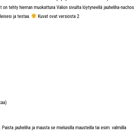
eiset on tehty hieman muokattuna Valion sivuilta löytyneellä jauheliha-nachos
eisesi ja testaa.
Kuvat ovat versiosta 2.
kaa)
a. Paista jauheliha ja mausta se mieluisilla mausteilla tai esim. valmiilla