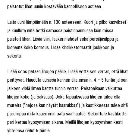
paistetut lihat uunin kestävään kannelliseen astiaan.
Laita uuni lämpiämään n. 130 asteeseen. Kuori ja pilko kasvikset
ja kuullota niitä hetki samassa paistinpannussa kuin missä
paistoit lihan. Lisää viini, laakerinlehdet sekä persiljasilppu ja
kiehauta koko komeus. Lisää kirsikkatomaatit joukkoon ja
sekoita.
Lisää seos pataan lihojen päälle. Lisää vettä sen verran, että lihat
peittyvät. Hauduta uunissa kannen alla ensin n. 4 – 5 tuntia ja sen
jälkeen vielä ilman kantta tunnin verran. Paistoaikaan vaikuttaa
lihojen koko (ja paksuus). Joka tapauksessa lihojen tulee olla
mureita (”hajoaa kun näytät haarukkaa”) ja kastikkeesta tulee sitä
parempaa mitä kauemmin pata saa hautua. Sekoittele kastiketta
pari kertaa kypsymisen aikana. Meillä lihojen kypsyminen kesti
yhteensä reilut 6 tuntia.