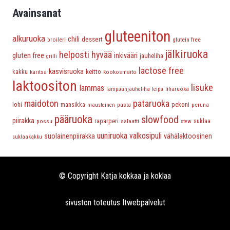
Avainsanat
gluteeniton
alkuruoka
chili
dessert
broileri
glutein free
jälkiruoka
helposti hyvää
gluten free
inkivääri
jauheliha
grilli
lactose free
kasvisruoka
keitto
kakku
karitsa
kookosmaito
laktoositon
lisuke
lammas
liharuoka
lampaanjauheliha
leipä
maidoton
pataruoka
lohi
mansikka
pasta
pekoni
peruna
mausteinen
pääruoka
slowfood
piirakka
possu
raparperi
salaatti
suklaa
stew
uuniruoka
valkosipuli
suolainenpiirakka
vähälaktoosinen
suklaakakku
© Copyright Katja kokkaa ja koklaa
sivuston toteutus
Itwebpalvelut