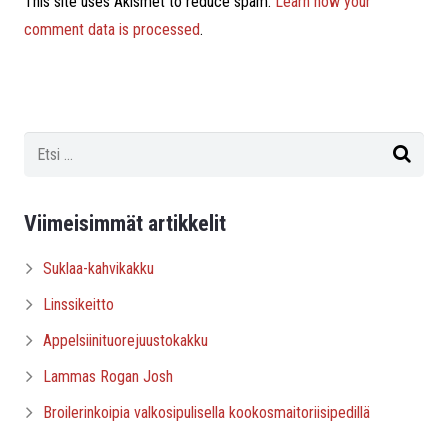
This site uses Akismet to reduce spam.
Learn how your
comment data is processed
.
Viimeisimmät artikkelit
Suklaa-kahvikakku
Linssikeitto
Appelsiinituorejuustokakku
Lammas Rogan Josh
Broilerinkoipia valkosipulisella kookosmaitoriisipedillä