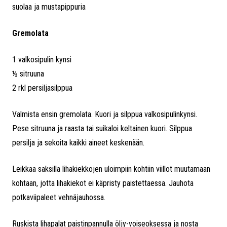
suolaa ja mustapippuria
Gremolata
1 valkosipulin kynsi
½ sitruuna
2 rkl persiljasilppua
Valmista ensin gremolata. Kuori ja silppua valkosipulinkynsi.
Pese sitruuna ja raasta tai suikaloi keltainen kuori. Silppua
persilja ja sekoita kaikki aineet keskenään.
Leikkaa saksilla lihakiekkojen uloimpiin kohtiin viillot muutamaan
kohtaan, jotta lihakiekot ei käpristy paistettaessa. Jauhota
potkaviipaleet vehnäjauhossa.
Ruskista lihapalat paistinpannulla öljy-voiseoksessa ja nosta