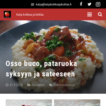
katja@katjakokkaajakoklaa.fi
Katja kokkaa ja koklaa
Etusivu
Alkuruoat
Pääruoat
Lisukkeet
Osso buco, pataruoka
Jälkiruoat
syksyyn ja sateeseen
Kaikki reseptit
21.9.2018
Pääruoat
Ei kommentteja