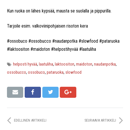
Kun ruoka on lähes kypsää, mausta se suolalla ja pippurilla.
Tarjoile esim. valkoviinipohjaisen risoton kera
#ossobuco #ossobucco #naudanpotka #slowfood #pataruoka
#laktoositon #maidoton #helpostihyvää #laatuliha
helposti hyvää
,
laatuliha
,
laktoositon
,
maidoton
,
naudanpotka
,
ossobucco
,
ossobuco
,
pataruoka
,
slowfood
EDELLINEN ARTIKKELI
SEURAAVA ARTIKKELI