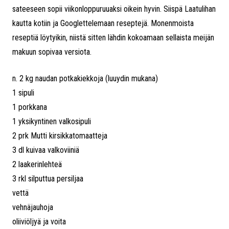
sateeseen sopii viikonloppuruuaksi oikein hyvin. Siispä Laatulihan
kautta kotiin ja Googlettelemaan reseptejä. Monenmoista
reseptiä löytyikin, niistä sitten lähdin kokoamaan sellaista meijän
makuun sopivaa versiota.
n. 2 kg naudan potkakiekkoja (luuydin mukana)
1 sipuli
1 porkkana
1 yksikyntinen valkosipuli
2 prk Mutti kirsikkatomaatteja
3 dl kuivaa valkoviiniä
2 laakerinlehteä
3 rkl silputtua persiljaa
vettä
vehnäjauhoja
oliiviöljyä ja voita