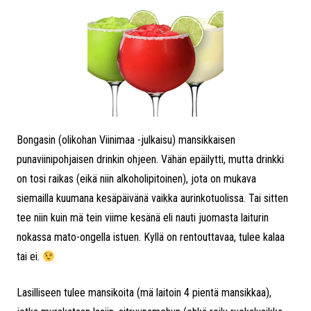
Bongasin (olikohan Viinimaa -julkaisu) mansikkaisen
punaviinipohjaisen drinkin ohjeen. Vähän epäilytti, mutta drinkki
on tosi raikas (eikä niin alkoholipitoinen), jota on mukava
siemailla kuumana kesäpäivänä vaikka aurinkotuolissa. Tai sitten
tee niin kuin mä tein viime kesänä eli nauti juomasta laiturin
nokassa mato-ongella istuen. Kyllä on rentouttavaa, tulee kalaa
tai ei.
Lasilliseen tulee mansikoita (mä laitoin 4 pientä mansikkaa),