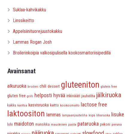
Suklaa-kahvikakku
Linssikeitto
Appelsiinituorejuustokakku
Lammas Rogan Josh
Broilerinkoipia valkosipulisella kookosmaitoriisipedillä
Avainsanat
gluteeniton
alkuruoka
chili
dessert
broileri
glutein free
jälkiruoka
helposti hyvää
gluten free
inkivääri
jauheliha
grilli
lactose free
kasvisruoka
keitto
kakku
karitsa
kookosmaito
laktoositon
lisuke
lammas
liharuoka
lampaanjauheliha
leipä
maidoton
pataruoka
lohi
mansikka
pasta
pekoni
peruna
mausteinen
pääruoka
slowfood
piirakka