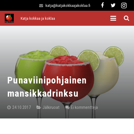
katja@katjakokkaajakoklaa.fi
Katja kokkaa ja koklaa
Etusivu
Alkuruoat
Pääruoat
Lisukkeet
Punaviinipohjainen
Jälkiruoat
mansikkadrinksu
Kaikki reseptit
24.10.2017
Jälkiruoat
Ei kommentteja