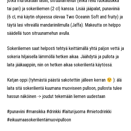
jotka murskataan lasiin, sitruunamehun (ehkä reilu ruokalusikka
tai pari) ja sokeriliemen (2 cl) kanssa. Lisää jääpalat, punaviiniä
(6 cl, mä käytin ohjeessa olevaa Two Oceanin Soft and fruity) ja
täytä lasi vihreällä mandariinilimulla (Jaffa). Makeutta on helppo
säädellä tuon sitruunamehun avulla.
Sokeriliemen saat helposti tehtyä keittämällä yhtä paljon vettä ja
sokeria hiljaisella lämmöllä hetken aikaa. Jäähdytä ja pullota ja
laita jääkaappiin, niin on hetken aikaa sokerilientä käytössä.
Katjan oppi (tyhmästä päästä sakotettiin jälleen kerran
): älä
laita sitä sokerilientä kuumana muoviseen pulloon, pullosta tulee
hassun näköinen -> joudut tekemään liemen uudestaan
#punaviini #mansikka #drinkki #laiturijuoma #mietodrinkki
#eikuumaasokerilientämuovipulloon