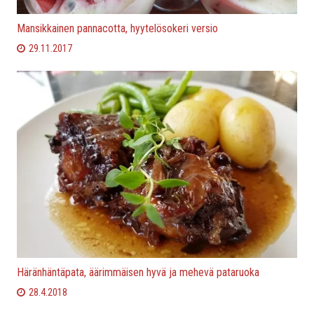
Mansikkainen pannacotta, hyytelösokeri versio
29.11.2017
Häränhäntäpata, äärimmäisen hyvä ja mehevä pataruoka
28.4.2018