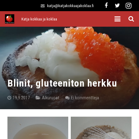
katja@katjakokkaajakoklaa.fi
Katja kokkaa ja koklaa
Etusivu
Alkuruoat
Pääruoat
Lisukkeet
Blinit, gluteeniton herkku
Jälkiruoat
19.9.2017
Alkuruoat
Ei kommentteja
Kaikki reseptit