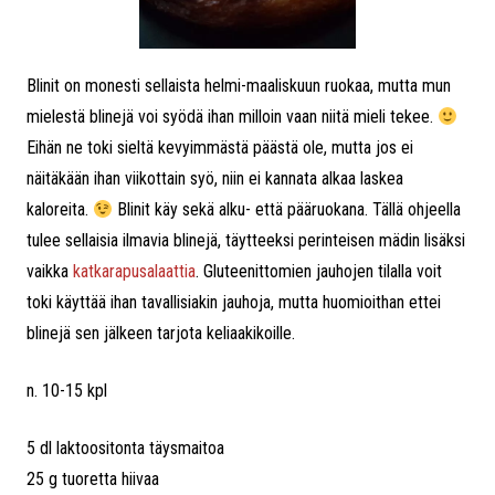
Blinit on monesti sellaista helmi-maaliskuun ruokaa, mutta mun
mielestä blinejä voi syödä ihan milloin vaan niitä mieli tekee.
Eihän ne toki sieltä kevyimmästä päästä ole, mutta jos ei
näitäkään ihan viikottain syö, niin ei kannata alkaa laskea
kaloreita.
Blinit käy sekä alku- että pääruokana. Tällä ohjeella
tulee sellaisia ilmavia blinejä, täytteeksi perinteisen mädin lisäksi
vaikka
katkarapusalaattia
. Gluteenittomien jauhojen tilalla voit
toki käyttää ihan tavallisiakin jauhoja, mutta huomioithan ettei
blinejä sen jälkeen tarjota keliaakikoille.
n. 10-15 kpl
5 dl laktoositonta täysmaitoa
25 g tuoretta hiivaa