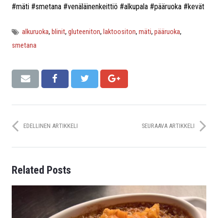
#mäti #smetana #venäläinenkeittiö #alkupala #pääruoka #kevät
alkuruoka
,
blinit
,
gluteeniton
,
laktoositon
,
mäti
,
pääruoka
,
smetana
EDELLINEN ARTIKKELI
SEURAAVA ARTIKKELI
Related Posts