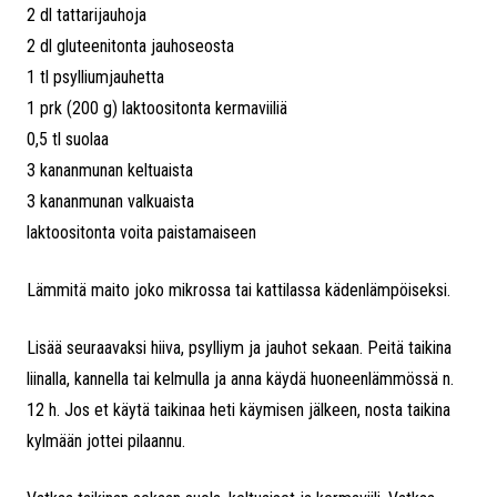
2 dl tattarijauhoja
2 dl gluteenitonta jauhoseosta
1 tl psylliumjauhetta
1 prk (200 g) laktoositonta kermaviiliä
0,5 tl suolaa
3 kananmunan keltuaista
3 kananmunan valkuaista
laktoositonta voita paistamaiseen
Lämmitä maito joko mikrossa tai kattilassa kädenlämpöiseksi.
Lisää seuraavaksi hiiva, psylliym ja jauhot sekaan. Peitä taikina
liinalla, kannella tai kelmulla ja anna käydä huoneenlämmössä n.
12 h. Jos et käytä taikinaa heti käymisen jälkeen, nosta taikina
kylmään jottei pilaannu.