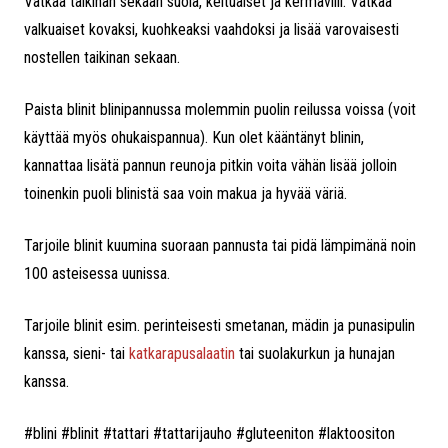
Vatkaa taikinan sekaan suola, keltuaiset ja kermaviili. Vatkaa
valkuaiset kovaksi, kuohkeaksi vaahdoksi ja lisää varovaisesti
nostellen taikinan sekaan.
Paista blinit blinipannussa molemmin puolin reilussa voissa (voit
käyttää myös ohukaispannua). Kun olet kääntänyt blinin,
kannattaa lisätä pannun reunoja pitkin voita vähän lisää jolloin
toinenkin puoli blinistä saa voin makua ja hyvää väriä.
Tarjoile blinit kuumina suoraan pannusta tai pidä lämpimänä noin
100 asteisessa uunissa.
Tarjoile blinit esim. perinteisesti smetanan, mädin ja punasipulin
kanssa, sieni- tai
katkarapusalaatin
tai suolakurkun ja hunajan
kanssa.
#blini #blinit #tattari #tattarijauho #gluteeniton #laktoositon