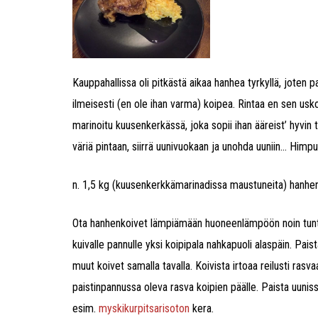
Kauppahallissa oli pitkästä aikaa hanhea tyrkyllä, joten 
ilmeisesti (en ole ihan varma) koipea. Rintaa en sen usko 
marinoitu kuusenkerkässä, joka sopii ihan ääreist’ hyvin
väriä pintaan, siirrä uunivuokaan ja unohda uuniin… Himput
n. 1,5 kg (kuusenkerkkämarinadissa maustuneita) hanhen
Ota hanhenkoivet lämpiämään huoneenlämpöön noin tunti
kuivalle pannulle yksi koipipala nahkapuoli alaspäin. Pais
muut koivet samalla tavalla. Koivista irtoaa reilusti rasvaa
paistinpannussa oleva rasva koipien päälle. Paista uunis
esim.
myskikurpitsarisoton
kera.