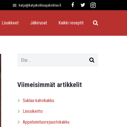
katja@katjakokkaajakoklaa.fi
Lisukkeet
Jälkiruoat
Kaikki reseptit
Viimeisimmät artikkelit
Suklaa-kahvikakku
Linssikeitto
Appelsiinituorejuustokakku