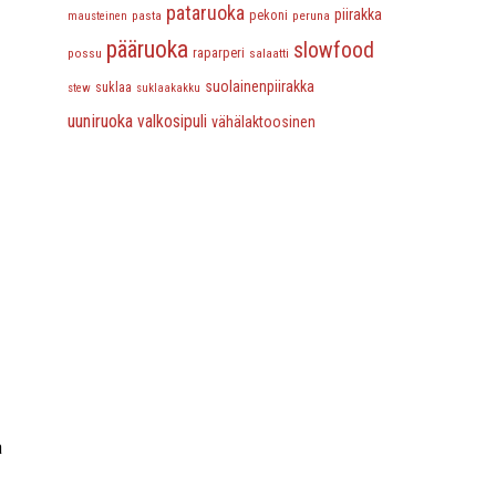
pataruoka
piirakka
pasta
pekoni
peruna
mausteinen
pääruoka
slowfood
possu
raparperi
salaatti
suolainenpiirakka
suklaa
stew
suklaakakku
uuniruoka
valkosipuli
vähälaktoosinen
a