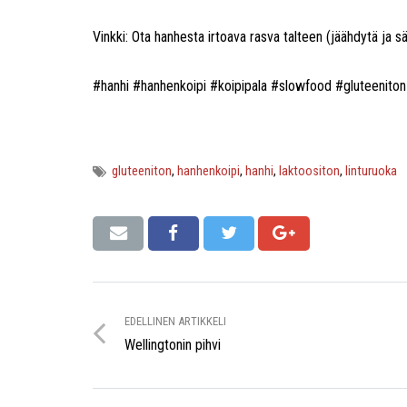
Vinkki: Ota hanhesta irtoava rasva talteen (jäähdytä ja s
#hanhi #hanhenkoipi #koipipala #slowfood #gluteeniton 
gluteeniton
,
hanhenkoipi
,
hanhi
,
laktoositon
,
linturuoka
EDELLINEN ARTIKKELI
Wellingtonin pihvi