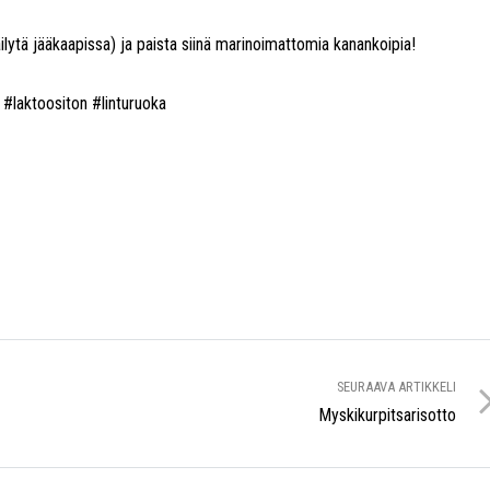
äilytä jääkaapissa) ja paista siinä marinoimattomia kanankoipia!
#laktoositon #linturuoka
SEURAAVA ARTIKKELI
Myskikurpitsarisotto