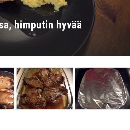
sa, himputin hyvää