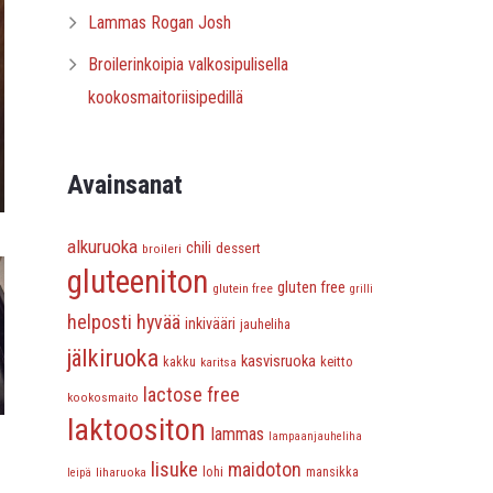
Lammas Rogan Josh
Broilerinkoipia valkosipulisella
kookosmaitoriisipedillä
Avainsanat
alkuruoka
chili
dessert
broileri
gluteeniton
gluten free
glutein free
grilli
helposti hyvää
inkivääri
jauheliha
jälkiruoka
kasvisruoka
keitto
kakku
karitsa
lactose free
kookosmaito
laktoositon
lammas
lampaanjauheliha
lisuke
maidoton
lohi
liharuoka
mansikka
leipä