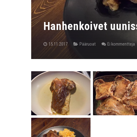
Hanhenkoivet uunis
15.11.2017
Pääruoat
Ei kommentteja