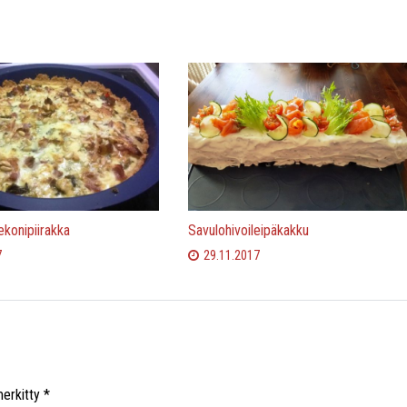
konipiirakka
Savulohivoileipäkakku
7
29.11.2017
merkitty
*