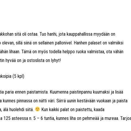
pakkohan sitä oli ostaa. Tuo hanhi, jota kauppahallissa myydään on
olevan, sillä siinä on sellainen pallonivel. Hanhen palaset on valmiiksi
 tähän lihaan. Tämä on myös todella helppo ruoka valmistaa, ota vähän
in hyvää on ja ostoslista on lyhyt!
koipia (5 kpl)
a paria ennen paistamista. Kuumenna paistinpannu kuumaksi ja lisää
ta kunnes pinnassa on nätti väri. Siirrä uunin kestävään vuokaan ja paista
, älä huolehdi siitä.
Kun kaikki palat on paistettu, kaada
sa 125 asteessa n. 5 – 6 tuntia, kunnes liha on pehmeää ja mureaa. Tarjo