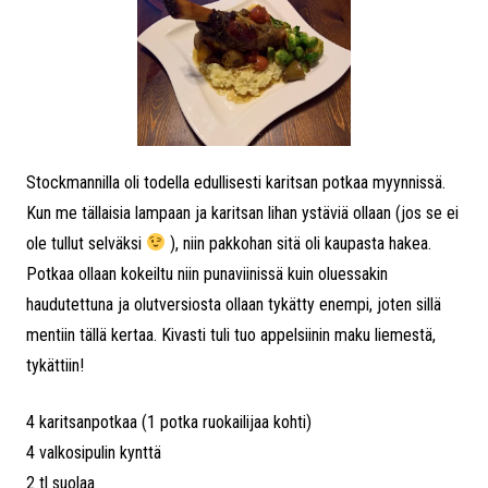
Stockmannilla oli todella edullisesti karitsan potkaa myynnissä.
Kun me tällaisia lampaan ja karitsan lihan ystäviä ollaan (jos se ei
ole tullut selväksi
), niin pakkohan sitä oli kaupasta hakea.
Potkaa ollaan kokeiltu niin punaviinissä kuin oluessakin
haudutettuna ja olutversiosta ollaan tykätty enempi, joten sillä
mentiin tällä kertaa. Kivasti tuli tuo appelsiinin maku liemestä,
tykättiin!
4 karitsanpotkaa (1 potka ruokailijaa kohti)
4 valkosipulin kynttä
2 tl suolaa