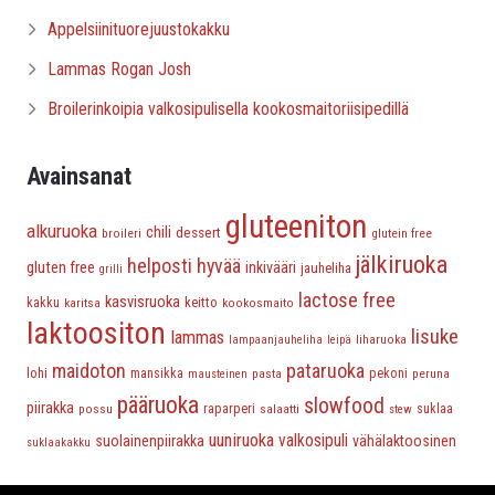
Appelsiinituorejuustokakku
Lammas Rogan Josh
Broilerinkoipia valkosipulisella kookosmaitoriisipedillä
Avainsanat
gluteeniton
alkuruoka
chili
dessert
broileri
glutein free
jälkiruoka
helposti hyvää
gluten free
inkivääri
jauheliha
grilli
lactose free
kasvisruoka
keitto
kakku
karitsa
kookosmaito
laktoositon
lisuke
lammas
liharuoka
lampaanjauheliha
leipä
maidoton
pataruoka
lohi
mansikka
pasta
pekoni
peruna
mausteinen
pääruoka
slowfood
piirakka
possu
raparperi
salaatti
suklaa
stew
uuniruoka
valkosipuli
suolainenpiirakka
vähälaktoosinen
suklaakakku