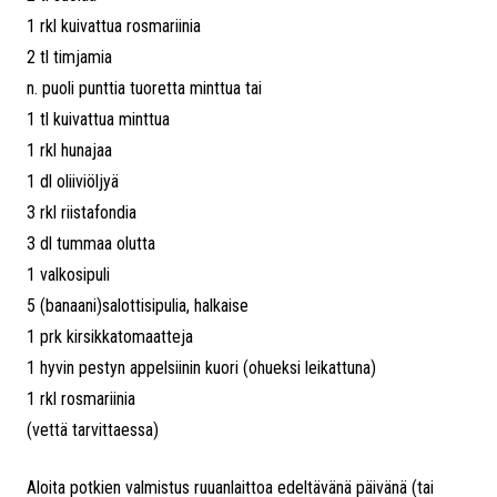
1 rkl kuivattua rosmariinia
2 tl timjamia
n. puoli punttia tuoretta minttua tai
1 tl kuivattua minttua
1 rkl hunajaa
1 dl oliiviöljyä
3 rkl riistafondia
3 dl tummaa olutta
1 valkosipuli
5 (banaani)salottisipulia, halkaise
1 prk kirsikkatomaatteja
1 hyvin pestyn appelsiinin kuori (ohueksi leikattuna)
1 rkl rosmariinia
(vettä tarvittaessa)
Aloita potkien valmistus ruuanlaittoa edeltävänä päivänä (tai