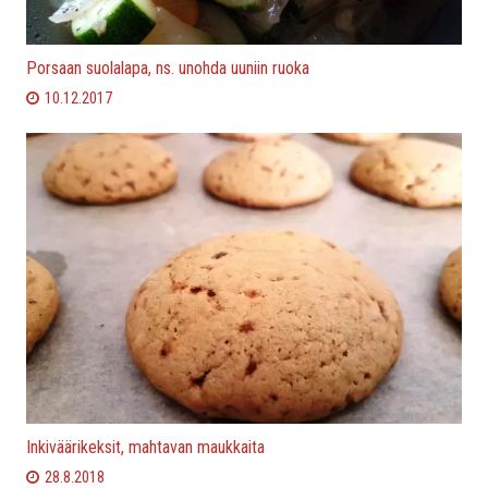
Porsaan suolalapa, ns. unohda uuniin ruoka
10.12.2017
Inkiväärikeksit, mahtavan maukkaita
28.8.2018