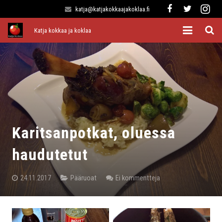
katja@katjakokkaajakoklaa.fi
Katja kokkaa ja koklaa
Etusivu
Alkuruoat
Pääruoat
Lisukkeet
Karitsanpotkat, oluessa
Jälkiruoat
haudutetut
Kaikki reseptit
24.11.2017
Pääruoat
Ei kommentteja