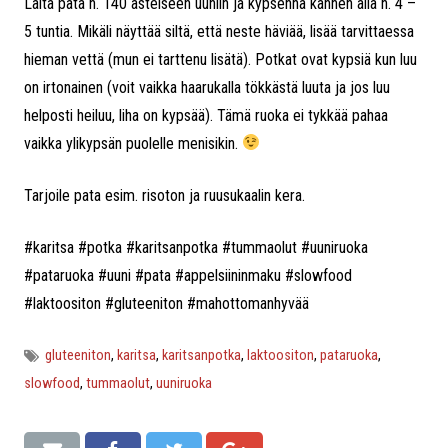
Laita pata n. 140 asteiseen uuniin ja kypsennä kannen alla n. 4 –
5 tuntia. Mikäli näyttää siltä, että neste häviää, lisää tarvittaessa
hieman vettä (mun ei tarttenu lisätä). Potkat ovat kypsiä kun luu
on irtonainen (voit vaikka haarukalla tökkästä luuta ja jos luu
helposti heiluu, liha on kypsää). Tämä ruoka ei tykkää pahaa
vaikka ylikypsän puolelle menisikin.
Tarjoile pata esim. risoton ja ruusukaalin kera.
#karitsa #potka #karitsanpotka #tummaolut #uuniruoka
#pataruoka #uuni #pata #appelsiininmaku #slowfood
#laktoositon #gluteeniton #mahottomanhyvää
gluteeniton
,
karitsa
,
karitsanpotka
,
laktoositon
,
pataruoka
,
slowfood
,
tummaolut
,
uuniruoka