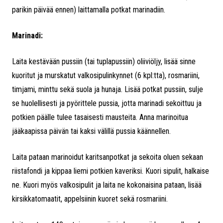
parikin päivää ennen) laittamalla potkat marinadiin.
Marinadi:
Laita kestävään pussiin (tai tuplapussiin) oliiviöljy, lisää sinne
kuoritut ja murskatut valkosipulinkynnet (6 kpl:tta), rosmariini,
timjami, minttu sekä suola ja hunaja. Lisää potkat pussiin, sulje
se huolellisesti ja pyörittele pussia, jotta marinadi sekoittuu ja
potkien päälle tulee tasaisesti mausteita. Anna marinoitua
jääkaapissa päivän tai kaksi välillä pussia käännellen.
Laita pataan marinoidut karitsanpotkat ja sekoita oluen sekaan
riistafondi ja kippaa liemi potkien kaveriksi. Kuori sipulit, halkaise
ne. Kuori myös valkosipulit ja laita ne kokonaisina pataan, lisää
kirsikkatomaatit, appelsiinin kuoret sekä rosmariini.