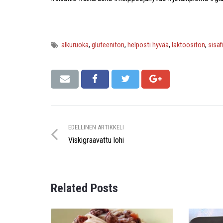
alkuruoka
,
gluteeniton
,
helposti hyvää
,
laktoositon
,
sisäf
EDELLINEN ARTIKKELI
Viskigraavattu lohi
Related Posts