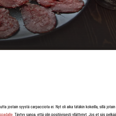
a jostain syystä carpacciota ei. Nyt oli aika tätäkin kokeilla, sillä jotain
spadalle
. Täytyy sanoa, että olin positiivisesti yllättynyt. Jos et siis pelkä