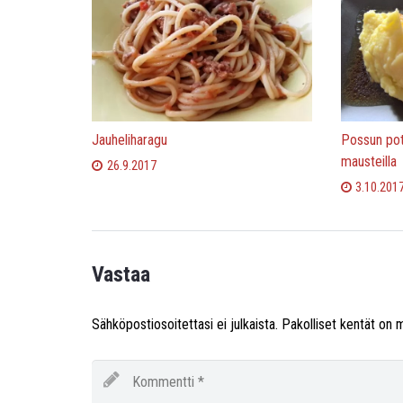
Jauheliharagu
Possun potk
mausteilla
26.9.2017
3.10.201
Vastaa
Sähköpostiosoitettasi ei julkaista.
Pakolliset kentät on 