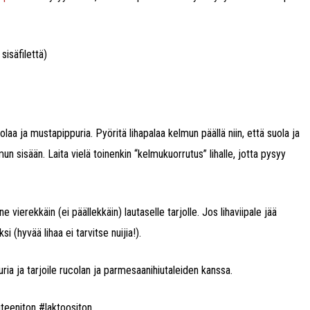
sisäfilettä)
aa ja mustapippuria. Pyöritä lihapalaa kelmun päällä niin, että suola ja
elmun sisään. Laita vielä toinenkin “kelmukuorrutus” lihalle, jotta pysyy
e vierekkäin (ei päällekkäin) lautaselle tarjolle. Jos lihaviipale jää
 (hyvää lihaa ei tarvitse nuijia!).
ria ja tarjoile rucolan ja parmesaanihiutaleiden kanssa.
uteeniton #laktoositon