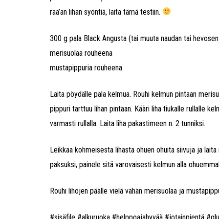
raa’an lihan syöntiä, laita tämä testiin.
300 g pala Black Angusta (tai muuta naudan tai hevosen 
merisuolaa rouheena
mustapippuria rouheena
Laita pöydälle pala kelmua. Rouhi kelmun pintaan merisuol
pippuri tarttuu lihan pintaan. Kääri liha tiukalle rullalle k
varmasti rullalla. Laita liha pakastimeen n. 2 tunniksi.
Leikkaa kohmeisesta lihasta ohuen ohuita siivuja ja laita n
paksuksi, painele sitä varovaisesti kelmun alla ohuemmaksi
Rouhi lihojen päälle vielä vähän merisuolaa ja mustapippu
#sisäfile #alkuruoka #helppoajahyvää #jotainpientä #gl