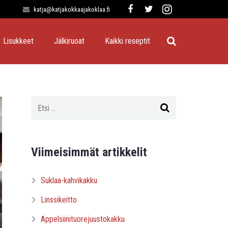
katja@katjakokkaajakoklaa.fi
Lisukkeet
Jälkiruoat
Kaikki reseptit
Viimeisimmät artikkelit
Suklaa-kahvikakku
Linssikeitto
Appelsiinituorejuustokakku