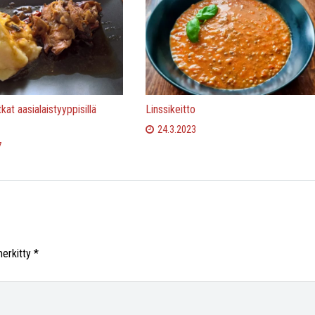
at aasialaistyyppisillä
Linssikeitto
24.3.2023
7
merkitty
*