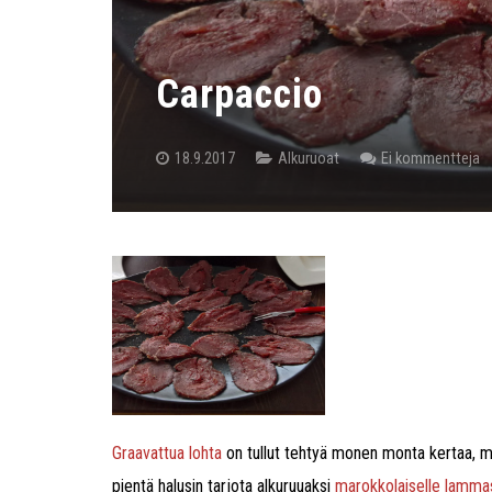
Carpaccio
18.9.2017
Alkuruoat
Ei kommentteja
Graavattua lohta
on tullut tehtyä monen monta kertaa, mutt
pientä halusin tarjota alkuruuaksi
marokkolaiselle lamma