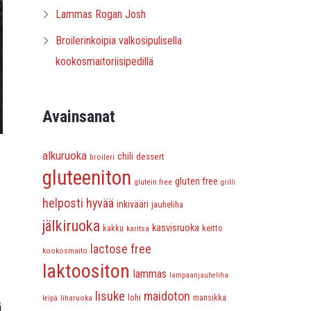
Lammas Rogan Josh
Broilerinkoipia valkosipulisella
kookosmaitoriisipedillä
Avainsanat
alkuruoka
chili
dessert
broileri
gluteeniton
gluten free
glutein free
grilli
helposti hyvää
inkivääri
jauheliha
jälkiruoka
kasvisruoka
keitto
kakku
karitsa
lactose free
kookosmaito
laktoositon
lammas
lampaanjauheliha
lisuke
maidoton
lohi
liharuoka
mansikka
leipä
ä