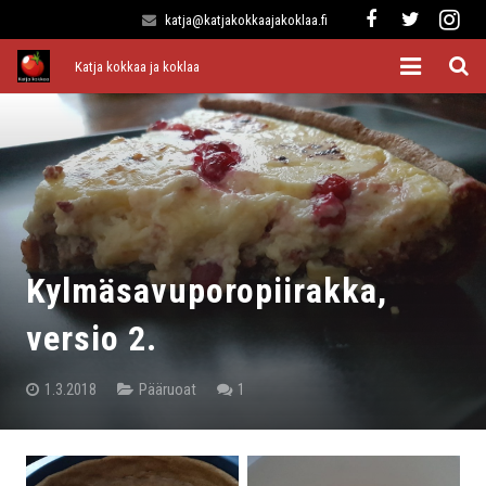
katja@katjakokkaajakoklaa.fi
Katja kokkaa ja koklaa
Etusivu
Alkuruoat
Pääruoat
Lisukkeet
Kylmäsavuporopiirakka,
Jälkiruoat
versio 2.
Kaikki reseptit
kommentti
1.3.2018
Pääruoat
1