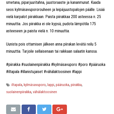
smetana, piparjuuritahna, juustoraaste ja kananmunat. Kaada
seos kylmäsavupororouheen ja leipäjuustopalojen päälle. Lisää
vielä karpalot piirakkaan. Paista piirakkaa 200 asteessa n. 25
minuuttia. Jos piirakka ei ole kypsä, pudota lämpötila 175
asteeseen ja paista vielä n. 10 minuuttia.
Uunista pois ottamisen jälkeen anna piirakan levätä reilu 5
minuuttia. Tarjoile sellaisenaan tai raikkaan salaatin kanssa.
#piirakka #suolainenpiirakka #kylmäsavuporo #poro #pääruoka
#iltapala #illanistujaiset #vähälaktoosinen #lappi
iltapala
,
kylmäsavuporo
,
lappi
,
pääruoka
,
piirakka
,
suolainenpiirakka
,
vähälaktoosinen