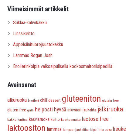
Viimeisimmät artikkelit
Suklaa-kahvikakku
Linssikeitto
Appelsiinituorejuustokakku
Lammas Rogan Josh
Broilerinkoipia valkosipulisella kookosmaitoriisipedillä
Avainsanat
gluteeniton
alkuruoka
chili
dessert
broileri
glutein free
jälkiruoka
helposti hyvää
gluten free
inkivääri
jauheliha
grilli
lactose free
kasvisruoka
keitto
kakku
karitsa
kookosmaito
laktoositon
lisuke
lammas
liharuoka
lampaanjauheliha
leipä