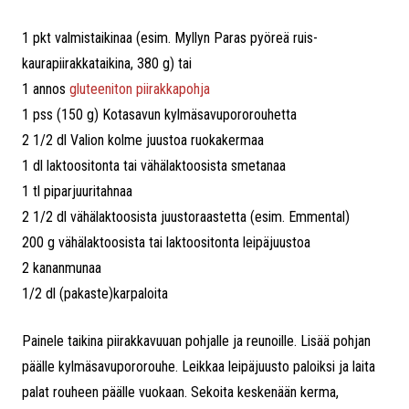
1 pkt valmistaikinaa (esim. Myllyn Paras pyöreä ruis-
kaurapiirakkataikina, 380 g) tai
1 annos
gluteeniton piirakkapohja
1 pss (150 g) Kotasavun kylmäsavupororouhetta
2 1/2 dl Valion kolme juustoa ruokakermaa
1 dl laktoositonta tai vähälaktoosista smetanaa
1 tl piparjuuritahnaa
2 1/2 dl vähälaktoosista juustoraastetta (esim. Emmental)
200 g vähälaktoosista tai laktoositonta leipäjuustoa
2 kananmunaa
1/2 dl (pakaste)karpaloita
Painele taikina piirakkavuuan pohjalle ja reunoille. Lisää pohjan
päälle kylmäsavupororouhe. Leikkaa leipäjuusto paloiksi ja laita
palat rouheen päälle vuokaan. Sekoita keskenään kerma,