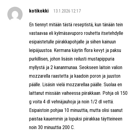
kotikokki
13.1.2026 12:17
En tiennyt mitään tästä reseptistä, kun tänään tein
vastaavaa eli kylmäsavuporo rouhetta itsetehdylle
esipaistetulle piirakkapohjalle ja siihen kainuun
leipäjuustoa. Kermana käytin flora kevyt ja paksu
purkillisen, johon lisäsin reilusti mustapippuria
myllystä ja 2 kananmunaa. Seokseen laitoin valion
mozzarella raastetta ja kaadoin poron ja juuston
päälle. Lisäsin vielä mozzarellaa päälle. Suolaa en
laittanut missään vaiheessa piirakkaan. Pohja oli 150
g voita 4 dl vehnäjauhoja ja noin 1/2 dl vettä.
Esipaistoin pohjaa 10 minuuttia, mutta olisi saanut
paistaa kauemmin ja lopuksi piirakkaa täytteineen
noin 30 minuuttia 200 C.