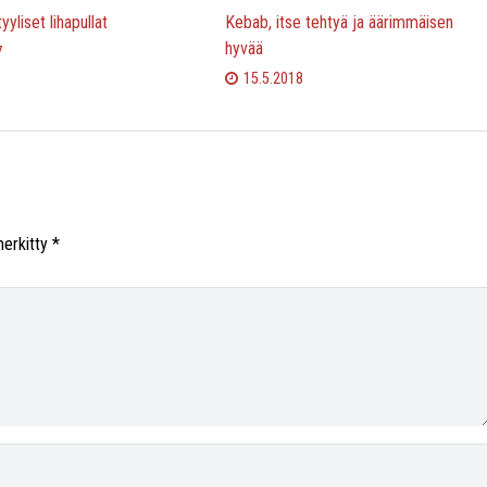
yyliset lihapullat
Kebab, itse tehtyä ja äärimmäisen
hyvää
7
15.5.2018
merkitty
*