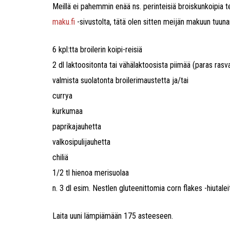
Meillä ei pahemmin enää ns. perinteisiä broiskunkoipia t
maku.fi
-sivustolta, tätä olen sitten meijän makuun tuuna
6 kpl:tta broilerin koipi-reisiä
2 dl laktoositonta tai vähälaktoosista piimää (paras rasva
valmista suolatonta broilerimaustetta ja/tai
currya
kurkumaa
paprikajauhetta
valkosipulijauhetta
chiliä
1/2 tl hienoa merisuolaa
n. 3 dl esim. Nestlen gluteenittomia corn flakes -hiutalei
Laita uuni lämpiämään 175 asteeseen.