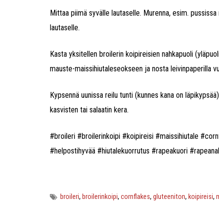
Mittaa piimä syvälle lautaselle. Murenna, esim. pussissa
lautaselle.
Kasta yksitellen broilerin koipireisien nahkapuoli (yläpuo
mauste-maissihiutaleseokseen ja nosta leivinpaperilla vu
Kypsennä uunissa reilu tunti (kunnes kana on läpikypsää). K
kasvisten tai salaatin kera.
#broileri #broilerinkoipi #koipireisi #maissihiutale #co
#helpostihyvää #hiutalekuorrutus #rapeakuori #rapeana
broileri
,
broilerinkoipi
,
cornflakes
,
gluteeniton
,
koipireisi
,