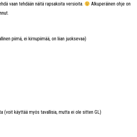
ehdä vaan tehdään näitä rapsakoita versioita.
Alkuperäinen ohje on
nnut.
llinen piimä, ei kirnupiimää, on liian juoksevaa)
ta (voit käyttää myös tavallisia, mutta ei ole sitten GL)