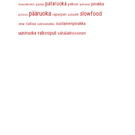
pataruoka
piirakka
pasta
pekoni
peruna
mausteinen
pääruoka
slowfood
possu
raparperi
salaatti
suolainenpiirakka
suklaa
stew
suklaakakku
uuniruoka
valkosipuli
vähälaktoosinen