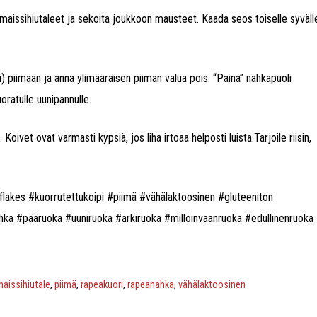
 maissihiutaleet ja sekoita joukkoon mausteet. Kaada seos toiselle syväll
li) piimään ja anna ylimääräisen piimän valua pois. “Paina” nahkapuoli
oratulle uunipannulle.
oivet ovat varmasti kypsiä, jos liha irtoaa helposti luista.Tarjoile riisin,
rnflakes #kuorrutettukoipi #piimä #vähälaktoosinen #gluteeniton
hka #pääruoka #uuniruoka #arkiruoka #milloinvaanruoka #edullinenruoka
maissihiutale
,
piimä
,
rapeakuori
,
rapeanahka
,
vähälaktoosinen