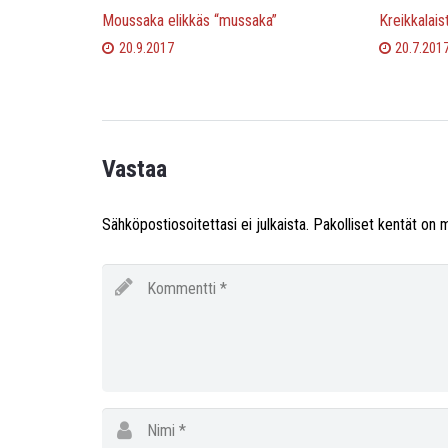
Moussaka elikkäs “mussaka”
Kreikkalaist
20.9.2017
20.7.201
Vastaa
Sähköpostiosoitettasi ei julkaista.
Pakolliset kentät on 