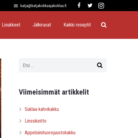
katja@katjakokkaajakoklaa.fi
Lisukkeet
Jälkiruoat
Kaikki reseptit
Viimeisimmät artikkelit
Suklaa-kahvikakku
Linssikeitto
Appelsiinituorejuustokakku