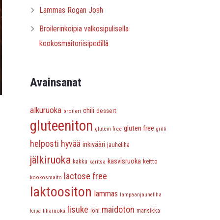
Lammas Rogan Josh
Broilerinkoipia valkosipulisella
kookosmaitoriisipedillä
Avainsanat
alkuruoka
chili
dessert
broileri
gluteeniton
gluten free
glutein free
grilli
helposti hyvää
inkivääri
jauheliha
jälkiruoka
kasvisruoka
keitto
kakku
karitsa
lactose free
kookosmaito
laktoositon
lammas
lampaanjauheliha
lisuke
maidoton
lohi
liharuoka
mansikka
leipä