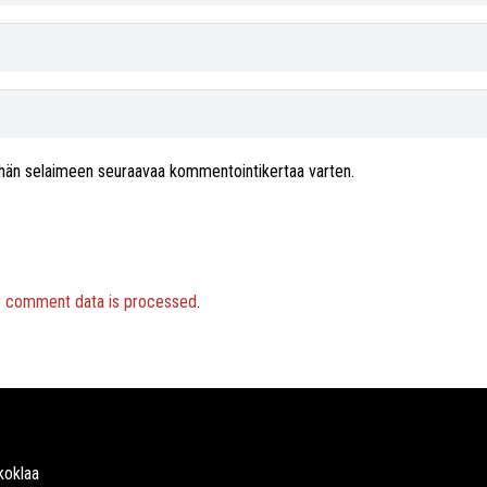
 tähän selaimeen seuraavaa kommentointikertaa varten.
r comment data is processed
.
koklaa